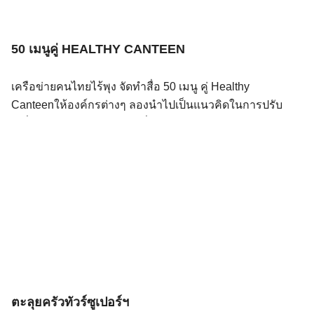
50 เมนูคู่ HEALTHY CANTEEN
เครือข่ายคนไทยไร้พุง จัดทำสื่อ 50 เมนู คู่ Healthy
Canteenให้องค์กรต่างๆ ลองนำไปเป็นแนวคิดในการปรับ
เปลี่ยนเมนูอาหารยอดนิยม ที่จำหน่ายในโรงอาหารของเรา
ให้เป็นจานอาหารสุขภาพ ตามแนวทาง 211 ลดหวาน มัน
เค็ม เติมเต็มผัก ด้วยการ ปรับ, ลด, เพิ่ม อย่างง่ายๆ ลองนำไป
ใช้กันดูนะครับ
ตะลุยครัวทัวร์ซูเปอร์ฯ