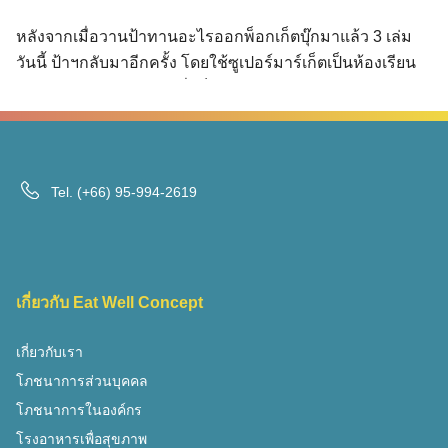
Search
Search
for:
หลังจากเมื่อวานป้าทานอะไรออกพ็อกเก็ตบุ๊กมาแล้ว 3 เล่ม
วันนี้ ป้าฯกลับมาอีกครั้ง โดยใช้ซูเปอร์มาร์เก็ตเป็นห้องเรียน
โภชนาการ โดยผู้เขียน ซึ่งเป็นนักกำหนดอาหารวิชาชีพ จะ
มาให้ความรู้ที่อ้างอิงได้ในเชิงวิชาการเกี่ยวกับอาหาร ทุก
หมวดหมู่ ทุกประเภทตั้งคาร์โบไฮเดรต โปรตีน ไขมัน วิตามิน
ทั้งในรูปแบบวัตถุดิบและอาหารพร้อมรับประทาน พาตะลุยทุก
ซอกซอยของซูเปอร์ฯ เพื่อให้ผู้อ่านสามารถช้อปเพลิน และกิน
Tel.
(+66) 95-994-2619
ได้อย่างมีความสุขยิ่งไปกว่านั้น เล่มนี้ ป้าฯ ยังพา “น้าบัง” เซเล
บริตี้เชฟจากเพจ SchwedaKong มาช่วยแนะนำเคล็ดลับการ
เลือกวัตถุดิบไปประกอบอาหาร แถมยังพาเข้าครัว แจกด้วย
สูตรเด็ดในการทำอาหารต่างๆ ทั้งคาวหวาน และของทานเล่น
เกี่ยวกับ Eat Well Concept
ที่อร่อยปาก แต่ไม่ลำบากพุงอีกต่อไป
เกี่ยวกับเรา
โภชนาการส่วนบุคคล
โภชนาการในองค์กร
โรงอาหารเพื่อสุขภาพ