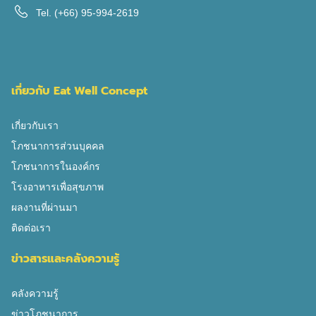
สมองลดลง โดยอาจเริ่มจากการทำให้หลงลืมเกี่ยวกับความ
Tel.
(+66) 95-994-2619
จำระยะสั้น เช่น ลืมกิจกรรมที่เพิ่งดำเนินไปเสร็จสิ้นมา ลืมว่า
กินข้าวมาเมื่อกี้ ลืมว่าเข้าห้องน้ำแล้ว แสดงพฤติกรรมซ้ำ
เหมือนว่ายังไม่ได้ดำเนินการใด ๆ เป็นต้น และอาจร้ายแรงได้
ถึงการเรียนรู้และการรับรู้ความรู้สึก ซึ่งจากการสำรวจพบว่าผู้
เกี่ยวกับ Eat Well Concept
สูงอายุในประเทศไทยมีปัญหาอัลไซเมอร์ถึง 1 ใน 8 ของ
จำนวนผู้สูงอายุ หรือคิดได้เป็น 800,000 คนที่มีปัญหาอัลไซเม
เกี่ยวกับเรา
อร์ แล้วถ้าการเสื่อมนี้ไม่ได้เกิดขึ้นตามธรรมชาติ นอกจาก
โภชนาการส่วนบุคคล
ปัจจัยการสะสมของสาร Beta amyloid แล้วยังมีสาเหตุอื่น ๆ ที่
โภชนาการในองค์กร
มีความสัมพันธ์ ได้แก่ปัจจัยเหล่านี้ สำหรับผู้ที่มีข้อสงสัยว่า
โรงอาหารเพื่อสุขภาพ
การเสริมผลิตภัณฑ์เสริมอาหารต่าง ๆ ที่วางขายอยู่ในปัจจุบัน
ผลงานที่ผ่านมา
นั้น มีส่วนช่วยในการลดความเสี่ยงอัลไซเมอร์ลงได้หรือไม่
ติดต่อเรา
ผลการศึกษาต่าง ๆ รายงานว่า การเสริมวิตามินบี 6 วิตามินบี
12 วิตามิน เอ ซี และอี หรือแม้แต่การเสริมด้วยกรดไขมันโอ
ข่าวสารและคลังความรู้
เมก้า 3 […]
คลังความรู้
ข่าวโภชนาการ