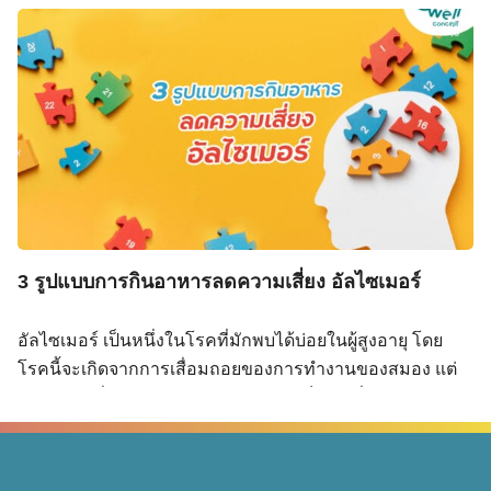
นอกจากการกินอาหารทั้ง 3 รูปแบบที่เราเคยพูดถึงกันไปแล้ว
1. ปลาน้ำจืด ปลาสวาย ปลาช่อน ปลานิล และปลาทับทิม เป็น
ยังมีวิธีการใดที่จะช่วย ลดความเสี่ยง Alzheimer ลงได้อีกบ้าง
ปลาที่หาได้ง่ายและราคาย่อมเยา โดยปลาสวายมีปริมาณโอ
อัลไซเมอร์ ( Alzheimer ) คืออะไรกัน อัลไซเมอร์ เป็นโรคที่
เมก้า-3 ค่อนข้างสูงเมื่อเทียบกับปลาน้ำจืดชนิดอื่น ๆ เมนู
เกิดจากการเสื่อมของสมองที่สามารถพบได้บ่อยในผู้สูงอายุ
แนะนำ: ต้มยำปลาช่อน, ปลานึ่งจิ้มแจ่ว, ปลาทับทิมสามรส 2.
ซึ่งไม่ได้เกิดขึ้นโดยธรรมชาติแต่จะเกิดจากการที่สมองมีการ
ปลาทะเล ปลาทะเล เช่น ปลาทู ปลากะพง ปลาอินทรี เป็น
สะสมของสาร เบต้า-อะไมลอยด์ (Beta-amyloid) จนเกิดเป็น
แหล่งโอเมก้า-3 ที่ดีและสามารถนำมาประกอบอาหารได้
คราบบริเวณเซลล์สมอง ส่งผลให้การทำงานของสมองเริ่มลด
หลากหลาย เมนูแนะนำ: ปลาทูต้มส้ม, ปลาทูทอดน้ำปลา, […]
ลง โดยอาจเริ่มจากหลงลืมเกี่ยวกับความทรงจำระยะสั้น ๆ
และอาจร้ายแรงถึงไม่สามารถเกิดการเรียนรู้และลืมการ
ดำเนินชีวิตไปได้อีกด้วย ซึ่งอย่างที่เคยกล่าวไปแล้วว่าโรคอัล
3 รูปแบบการกินอาหารลดความเสี่ยง อัลไซเมอร์
ไซเมอร์มีปัจจัยต่าง ๆ มากมาย ดังนี้ อายุที่มากขึ้น โดยในผู้ที่
มีอายุ 65 ปีขึ้นไปจะมีความเสียงสูงขึ้น 2 เท่าในทุก 5 ปีที่อายุ
อัลไซเมอร์ เป็นหนึ่งในโรคที่มักพบได้บ่อยในผู้สูงอายุ โดย
เพิ่มขึ้น พันธุกรรม เช่น มีญาติที่มีภาวะอัลไซเมอร์ เป็นต้น
โรคนี้จะเกิดจากการเสื่อมถอยของการทำงานของสมอง แต่
การประสบอุบัติเหตุที่ส่งผลโดยตรงต่อศีรษะ โรคหลอดเลือด
ไม่ใช่การเสื่อมโดยธรรมชาติ จึงไม่จำเป็นว่าเมื่อสูงอายุแล้ว
หัวใจ ที่มีปัจจัยย่อย ๆ ได้แก่ 1.อายุที่มากขึ้น โดยในผู้ที่มีอายุ
จะต้องเป็นโรคนี้ทุกคน แต่การเสื่อมลงของสมองนี้ เกิดจาก
65 ปีขึ้นไปจะมีความเสียงสูงขึ้น 2 เท่าในทุก 5 […]
หลายปัจจัยด้วยกัน หนึ่งในนั้นคือการสะสมสารที่มีชื่อว่า
เบต้า-อะไมลอยด์ (Beta amyloid) ที่ส่งผลให้การทำงานของ