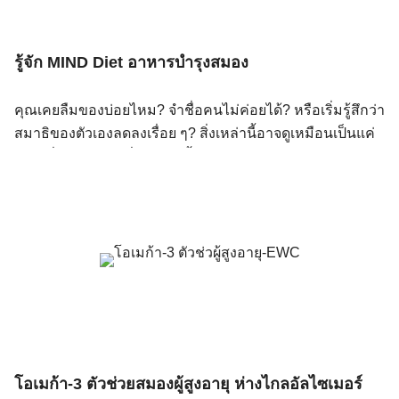
รู้จัก MIND Diet อาหารบำรุงสมอง
คุณเคยลืมของบ่อยไหม? จำชื่อคนไม่ค่อยได้? หรือเริ่มรู้สึกว่า
สมาธิของตัวเองลดลงเรื่อย ๆ? สิ่งเหล่านี้อาจดูเหมือนเป็นแค่
เพียงเรื่องธรรมดาที่ใครเกิดขึ้นกับใครหลายๆคน แต่รู้ไหมว่า
นี่อาจเป็นสัญญาณเล็ก ๆ ของการเสื่อมถอยของสมองที่กำลัง
คืบคลานเข้ามาอย่างช้า ๆโดยที่เราไม่รู้ตัว Mind Diet อาหาร
บำรุงสมอง จึงเป็นสิ่งที่จำเป็นในการกินเพื่อลดความเสี่ยงการ
เกิดโรคสมองเสื่อมและโรคอัลไซเมอร์ ซึ่งเป็นปัญหาสุขภาพ
ที่พบได้มากขึ้นในผู้สูงอายุ และมีแนวโน้มเพิ่มขึ้นอย่างต่อ
เนื่อง จากข้อมูลขององค์การอนามัยโลก (WHO) คาดการณ์
ว่า ในปี ค.ศ. 2050 จะมีผู้ป่วยโรคสมองเสื่อมมากกว่า 150
ล้านคนทั่วโลก ถือเป็น “ภัยเงียบ” ที่อาจส่งผลกระทบต่อ
คุณภาพชีวิตของผู้ป่วยและครอบครัวอย่างหลีกเลี่ยงไม่ได้
โอเมก้า-3 ตัวช่วยสมองผู้สูงอายุ ห่างไกลอัลไซเมอร์
แม้ว่าในปัจจุบันยังไม่มียารักษาโรคอัลไซเมอร์ให้หายขาดได้