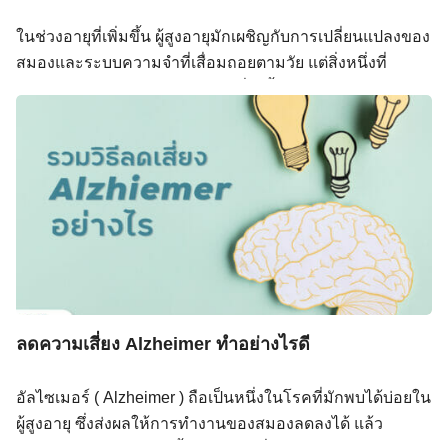
แต่งานวิจัยทางโภชนาการชี้ว่า “อาหาร” อาจเป็นหนึ่งใน
ในช่วงอายุที่เพิ่มขึ้น ผู้สูงอายุมักเผชิญกับการเปลี่ยนแปลงของ
ปัจจัยสำคัญที่ช่วยป้องกันและชะลอการเสื่อมของสมอง ได้
สมองและระบบความจำที่เสื่อมถอยตามวัย แต่สิ่งหนึ่งที่
อย่างมีนัยสำคัญ และหนึ่งในแนวทางการกินที่ได้รับความ
สามารถช่วยชะลอและลดความเสี่ยงนี้ได้คือ กรดไขมันโอเม
สนใจมากที่สุดในช่วงทศวรรษที่ผ่านมา คือ“MIND Diet” และ
ก้า-3 (Omega-3) ซึ่งเป็นสารอาหารที่มีบทบาทสำคัญต่อ
ในบทความนี้ เราจะพาคุณไปรู้จักMIND Diet อย่างเจาะลึก ว่า
สุขภาพสมอง โดยเฉพาะในด้านการป้องกันภาวะสมองเสื่อม
อาหารแบบไหน “สมองชอบ” และอาหารแบบไหนควรเลี่ยง
และอัลไซเมอร์ เรามาทำความเข้าใจถึงประโยชน์ของโอเม
พร้อมแนะนำวิธีปรับใช้ในชีวิตประจำวัน ที่ไม่ยากอย่างที่คิด
ก้า-3 และดูว่ามีอาหารไทยอะไรบ้างที่สามารถเป็นแหล่ง โอ
เพราะการมีสมองที่แข็งแรง เริ่มต้นได้ตั้งแต่มื้ออาหารถัดไปนี้
เมก้า-3 ได้ง่าย ๆ โอเมก้า-3 คืออะไร และมีประโยชน์อย่างไร
เลยค่ะ MIND Dietคืออะไร? MIND Dietหรือชื่อเต็มว่า
ต่อสมองผู้สูงอายุ? กรดไขมันโอเมก้า-3 ประกอบด้วย 2 ชนิด
Mediterranean–DASH Intervention for Neurodegenerative
หลักที่สำคัญต่อสมอง ได้แก่ จากการศึกษาพบว่า ผู้สูงอายุที่มี
[…]
ระดับโอเมก้า-3 สูงมักจะมีผลการทดสอบด้านความจำและ
ความเร็วในการประมวลผลข้อมูลดีกว่าผู้ที่มีระดับต่ำ
ลดความเสี่ยง Alzheimer ทำอย่างไรดี
นอกจากนี้ยังช่วยลดการอักเสบของสมอง ซึ่งเป็นปัจจัยสำคัญ
Search
ที่ทำให้เกิดโรคอัลไซเมอร์ อาหารไทยที่เป็นแหล่งโอเมก้า-3
Search
for:
อัลไซเมอร์ ( Alzheimer ) ถือเป็นหนึ่งในโรคที่มักพบได้บ่อยใน
โชคดีที่อาหารไทยหลายชนิดมีกรดไขมันโอเมก้า-3 ใน
ผู้สูงอายุ ซึ่งส่งผลให้การทำงานของสมองลดลงได้ แล้ว
ปริมาณที่เหมาะสม สามารถช่วยเสริมสร้างสุขภาพสมองได้