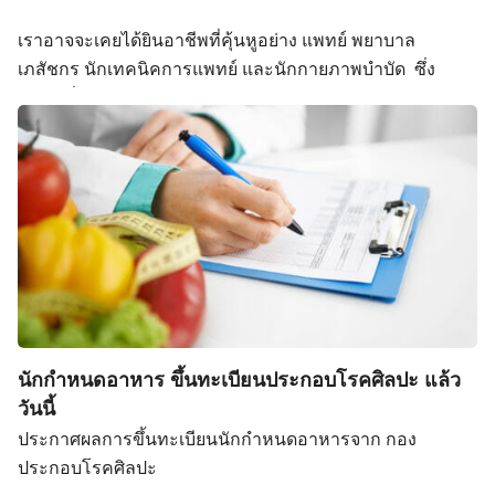
ขอประชาสัมพันธ์ให้ผู้ประกอบโรคศิลปะเข้าร่วมการอบรม
เราอาจจะเคยได้ยินอาชีพที่คุ้นหูอย่าง แพทย์ พยาบาล
📌ลงทะเบียนได้ที่Qr ในภาพ หรือลิงก์นี้ได้เลย
เภสัชกร นักเทคนิคการแพทย์ และนักกายภาพบำบัด ซึ่ง
https://docs.google.com/forms/d/e/1FAIpQLSca3Z6c_fLO
บุคคลที่จะมาประกอบอาชีพข้างต้นได้จะต้องมีใบประกอบ
โรคศิลปะ ตามที่พระราชบัญญัติการประกอบโรคศิลปะ พ.ศ.
2542 แต่ในปัจจุบันความรู้และเทคโนโลยีทางการแพทย์ได้
ก้าวหน้าขึ้น จึงมีอาชีพนักกำหนดอาหารขึ้นมาเพิ่มเติม เพื่อ
Search
มาร่วมการให้การรักษาด้านอาหารหรือโภชนบำบัดโดยตรง
Search
for:
จึงมีพระราชกฤษฎีกา กำหนดให้ “สาขาการกำหนดอาหาร”
เป็น สาขาการประกอบโรคศิลปะ โดยมีผลบังคับใช้ตั้งแต่วันที่
21 กันยายน พ.ศ. 2563 ซึ่งหมายความว่าผู้ใดที่จะประกอบ
อาชีพ นักกำหนดอาหาร จะต้องมีใบประกอบโรคศิลปะสาขา
การกำหนดอาหารจึงจะกระทำอาชีพนี้ได้ถูกต้องตาม
นักกำหนดอาหาร ขึ้นทะเบียนประกอบโรคศิลปะ แล้ว
กฎหมาย นักกำหนดอาหาร คือใคร? นักกำหนดอาหารคือ
วันนี้
บุคลากรทางการแพทย์ที่มีความเชี่ยวชาญในเรื่องเกี่ยวกับ
ประกาศผลการขึ้นทะเบียนนักกำหนดอาหารจาก กอง
โภชนาการและอาหารที่เหมาะสมสำหรับผู้ป่วยแต่ละโรค
ประกอบโรคศิลปะ
แต่ละช่วงวัย เป็นหนึ่งในทีมสหวิชาชีพ เพื่อดูแลเรื่องอาหาร