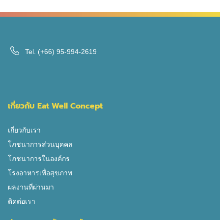
โดยเฉพาะ ซึ่งจะช่วยส่งเสริมแผนการรักษาผู้ป่วย ตามพระ
ราชกฤษฎีกา มีการระบุความหมายของการกำหนดอาหาร
ไว้ว่า “การกระทำหรือมุ่งหมายจะกระทำต่อมนุษย์เกี่ยวกับ
การวินิจฉัยปัญหาโภชนาการ โดยประเมินภาวะโภชนาการ
Tel.
(+66) 95-994-2619
ของผู้ป่วย วิเคราะห์ และวางแผนการให้โภชนบำบัด การให้
คำปรึกษา ติดตาม ประเมินผล ส่งเสริม และฟื้นฟูภาวะ
โภชนาการ และการดัดแปลงอาหารเฉพาะโรคให้เป็นไปตาม
แผนการรักษา เพื่อให้เหมาะสมกับโรคและภาวะโภชนาการ
ทั้งนี้ ไม่หมายความรวมถึง การปรุงและการประกอบอาหาร
เกี่ยวกับ Eat Well Concept
สำหรับการให้บริการผู้ป่วยตามปกติในสถานพยาบาล” นัก
กำหนดอาหารสำคัญอย่างไรกับวงการแพทย์ […]
เกี่ยวกับเรา
โภชนาการส่วนบุคคล
โภชนาการในองค์กร
โรงอาหารเพื่อสุขภาพ
ผลงานที่ผ่านมา
ติดต่อเรา