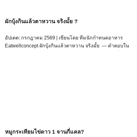
ผักบุ้งกินแล้วตาหวาน จริงมั้ย ?
อัปเดต: กรกฎาคม 2569 | เขียนโดย ทีมนักกำหนดอาหาร
Eatwellconcept ผักบุ้งกินแล้วตาหวาน จริงมั้ย — คำตอบใน
เชิงโภชนาการคลินิกคือ “ไม่มีหลักฐานทางการแพทย์ที่ยืนยัน
ว่าการกินผักบุ้งทำให้ตาสวยหรือตาหวานได้โดยตรง” แม้ว่า
ผักบุ้งจะมีเบตาแคโรทีนและวิตามินซีสูง ซึ่งช่วยบำรุงระบบ
ภูมิคุ้มกันและผิวหนัง แต่ยังไม่มีงานวิจัยระดับ Randomized
Controlled Trial ที่พิสูจน์ว่าสารเหล่านี้ในผักบุ้งส่งผลต่อความ
สวยงามของดวงตาโดยเฉพาะ ผักบุ้ง 100 กรัม ให้เบตาแคโร
ทีนประมาณ 1,928 ไมโครกรัม (สถาบันโภชนาการ
มหาวิทยาลัยมหิดล, INMUCAL) ผักบุ้ง 100 กรัม มีลูทีน
ประมาณ 3.29 mg (Busaba Tharasena and Siriporn Lawan
,2012) ร่างกายเปลี่ยน แปลงเบตาแคโรทีนเป็นวิตามินเอไม่
หมูกระเทียมไข่ดาว 1 จานกี่แคล?
ได้ทั้งหมด ต้องกินเบตาแคโรทีน 12 ไมโครกรัม จึงจะได้