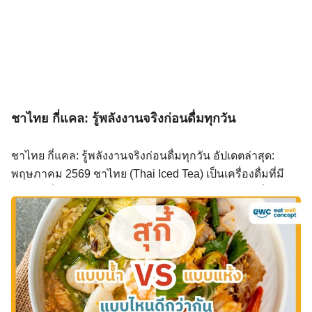
มาจากไหนบ้าง? ข้าว ข้าวสวยหุงสุก 150–200 กรัม ให้
พลังงานประมาณ 195–260 kcal เป็นแหล่งคาร์โบไฮเดรต
หลักของชาม ถ้าใช้ข้าวกล้องหรือข้าวญี่ปุ่น ค่า Glycemic
Index จะต่ำกว่าข้าวขาวทั่วไปเล็กน้อย เนื้อสัตว์ เนื้อสัตว์ที่
เลือกส่งผลต่อแคลอรี่รวมค่อนข้างมาก โดยประมาณต่อ 80
กรัม มีดังนี้ เนื้อวัวสไลด์บาง ให้พลังงานประมาณ 150 […]
ชาไทย กี่แคล: รู้พลังงานจริงก่อนดื่มทุกวัน
ชาไทย กี่แคล: รู้พลังงานจริงก่อนดื่มทุกวัน อัปเดตล่าสุด:
พฤษภาคม 2569 ชาไทย (Thai Iced Tea) เป็นเครื่องดื่มที่มี
รสชาติเป็นเอกลักษณ์ แต่สำหรับสายสุขภาพ คำถามที่พบบ่อย
ที่สุดคือ ชาไทยกี่แคล? ชาไทย 1 แก้ว (16 ออนซ์) ให้พลังงาน
250–350 kcal ไข่มุกหรือท็อปปิ้งเพิ่มแคลอรีอีก 100–150 kcal
สูตรลดน้ำตาลช่วยลดแคลอรีเหลือ 40–120 kcal ควรเลือก
สูตรหวานน้อย ลดความเสี่ยงโรคเรื้อรัง ชาไทย กี่แคล? ชา
ไทย 1 แก้วขนาด 16 ออนซ์ (ประมาณ 450 มล.) ให้พลังงาน
เฉลี่ย 250–350 แคลอรี ซึ่งเทียบเท่ากับขนมหวานอย่างลอด