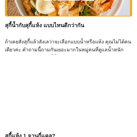
ช่อง โดยเฉพาะสูตรยอดนิยมที่ใช้ชาดำ น้ำตาล นมข้นหวาน
และนมข้นจืด ซึ่งเป็นน้ำตาลและไขมันเป็นแหล่งพลังงานหลัก
(สถาบันโภชนาการ มหาวิทยาลัยมหิดล, 2566) ทำไมเราถึง
สุกี้น้ำกับสุกี้แห้ง แบบไหนดีกว่ากัน
ต้องเช็กว่า “ชาไทยกี่แคล”? การตรวจสอบว่า […]
ถ้าเคยสั่งสุกี้แล้วลังเลว่าจะเลือกแบบน้ำหรือแห้ง คุณไม่ได้คน
เดียวค่ะ คำถามนี้ถามกันเยอะมากในหมู่คนที่ดูแลน้ำหนัก
Search
เพราะมีความเชื่อว่าสุกี้น้ำ “เบากว่า” เสมอ แต่ความจริงซับ
Search
for:
ซ้อนกว่านั้น เพราะสิ่งที่ต้องเปรียบเทียบมีมากกว่าแค่แคลอรี่
ค่ะ แคลอรี่เปรียบเทียบตรงๆ โดยประมาณต่อ 1 มื้อ (วุ้นเส้น +
เนื้อสัตว์ + ผัก + น้ำจิ้ม ไม่รวมข้าว) ในภาพรวม สุกี้น้ำแคลอรี่
ต่ำกว่าสุกี้แห้งประมาณ 80–150 kcal ต่อมื้อ เพราะสุกี้แห้งใช้
น้ำมันผัดซึ่งเพิ่มพลังงานได้มากโดยที่ตาเห็นไม่ออก แต่
แคลอรี่ไม่ใช่ทุกอย่าง — โซเดียมคือตัวแปรสำคัญ จุดที่หลาย
คนมองข้ามคือ โซเดียม ซึ่งในสุกี้น้ำมาจาก 3 แหล่งพร้อมกัน
ได้แก่ น้ำซุป น้ำจิ้ม และลูกชิ้นสำเร็จรูป โซเดียมในสุกี้น้ำ 1
ชาม (รวมน้ำซุป) อยู่ที่ประมาณ 1,500–2,500 mg โดยเฉพาะ
สุกี้แห้ง 1 จานกี่แคล?