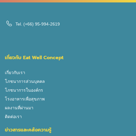
จากไก่อย่างเดียว แต่เกิดจากหลายส่วนรวมกัน ไก่ทอด ไก่ให้
โปรตีนสูง แต่การทอดทำให้พลังงานเพิ่มขึ้นจากน้ำมันที่ซึม
เข้าเนื้อและหนัง ชิ้นที่ติดหนังหรือชิ้นใหญ่อย่างน่องติดสะโพก
Tel.
(+66) 95-994-2619
ให้พลังงานสูงกว่าชิ้นอกมาก โดยประมาณการณ์ตามส่วน
ของไก่มีดังนี้ อกไก่ทอด (ไม่มีหนัง) ~170 ก. ให้พลังงาน
ประมาณ 252 kcal น่องไก่ทอด ~120 ก. ให้พลังงานประมาณ
298 kcal สะโพกไก่ทอด ~150 ก. ให้พลังงานประมาณ 350
เกี่ยวกับ Eat Well Concept
kcal น่องติดสะโพก ~200 ก. […]
เกี่ยวกับเรา
โภชนาการส่วนบุคคล
โภชนาการในองค์กร
โรงอาหารเพื่อสุขภาพ
ผลงานที่ผ่านมา
ติดต่อเรา
ข่าวสารและคลังความรู้