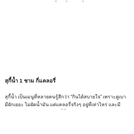
ประกอบไปด้วยเส้นก๋วยเตี๋ยว เนื้อสัตว์ น้ำซุปเข้มข้น และ
เครื่องเคียง เช่น ถั่วงอกดิบ ใบโหระพา และกากหมู หลายคน
อาจสงสัยว่า ก๋วยเตี๋ยวเรือ มีกี่แคล? โดยทั่วไป 1 ถ้วย
(ประมาณ 200 กรัม) ให้พลังงานและโซเดียมสูงกว่าเมนู
ก๋วยเตี๋ยวประเภทอื่น เนื่องจากก๋วยเตี๋ยวเรือมีน้ำซุปที่เข้มข้น
และเครื่องปรุงรสจัด การรู้ปริมาณแคลอรี่และโซเดียมใน
แต่ละถ้วยจึงสำคัญต่อผู้ที่ต้องการควบคุมน้ำหนักและสุขภาพ
(สถาบันโภชนาการ มหาวิทยาลัยมหิดล) ก๋วยเตี๋ยวเรือ มีกี่
แคล? ปริมาณแคลอรี่ในก๋วยเตี๋ยวเรือขึ้นกับส่วนผสมและ
ปริมาณเส้น โดยเฉลี่ย 1 ถ้วย (200 กรัม) ให้พลังงานประมาณ
สุกี้น้ำ 1 ชาม กี่แคลอรี่
300 กิโลแคลอรี่ ซึ่งเป็นค่ากลางสำหรับสูตรมาตรฐานที่ไม่ใส่
กากหมูหรือไขมันเพิ่ม หากเติมกากหมูหรือเลือดหมู จะเพิ่ม
สุกี้น้ำ เป็นเมนูที่หลายคนรู้สึกว่า “กินได้สบายใจ” เพราะดูเบา
แคลอรี่ขึ้นอีก อีกทั้งการเลือกเส้นและท็อปปิ้งก็มีผลต่อ
มีผักเยอะ ไม่ผัดน้ำมัน แต่แคลอรี่จริงๆ อยู่ที่เท่าไหร่ และมี
พลังงานรวมในแต่ละมื้อ มีรายงานว่าก๋วยเตี๋ยวเรือบางสูตร
ส่วนไหนที่ต้องระวังบ้าง? สุกี้น้ำ 1 ชาม (ประมาณ 400–500
อาจให้พลังงานสูงถึง 897 กิโลแคลอรี่ต่อถ้วย ดังนั้นการ
กรัม รวมน้ำซุป) ให้พลังงานเฉลี่ยประมาณ 220–280 kcal
เจาะจงเลือกวัตถุดิบและรู้ว่า ก๋วยเตี๋ยวเรือ มีกี่แคล? จึงสำคัญ
โดยตัวเลขจะขึ้นลงตามชนิดเนื้อสัตว์และปริมาณน้ำจิ้มที่ใช้
มากต่อการควบคุมพลังงาน โซเดียมในก๋วยเตี๋ยวเรือมีเท่าไร?