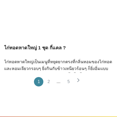
แคลอรี่สุกี้น้ำมาจากไหนบ้าง? วุ้นเส้น วุ้นเส้นแห้ง 50 กรัม
ก๋วยเตี๋ยวเรือ 1 […]
(ก่อนแช่น้ำ) ให้พลังงานประมาณ 170 kcal เป็นแหล่ง
คาร์โบไฮเดรตหลักของชาม เมื่อแช่น้ำแล้วพองตัวได้ 3–4
เท่า ทำให้รู้สึกว่าได้กินปริมาณมากแต่แคลอรี่ไม่ได้เพิ่มขึ้น
และวุ้นเส้นทำจากแป้งถั่วเขียวซึ่งมีค่า Glycemic Index ต่ำ
กว่าเส้นสาลีทั่วไป เนื้อสัตว์ เนื้อสัตว์ที่เลือกส่งผลต่อแคลอรี่
รวมมากที่สุด โดยประมาณต่อ 80 กรัม มีดังนี้ อกไก่หั่นบาง
ไก่ทอดหาดใหญ่ 1 ชุด กี่แคล ?
ให้พลังงานประมาณ 90 kcal หมูสันนอกสไลด์ ให้พลังงาน
ประมาณ 130 kcal กุ้ง ให้พลังงานประมาณ 80 […]
ไก่ทอดหาดใหญ่เป็นเมนูที่หยุดยากตรงที่กลิ่นหอมของไก่ทอด
และหอมเจียวกรอบๆ ยิ่งกินกับข้าวเหนียวร้อนๆ ก็ยิ่งอิ่มแบบ
ไม่อยากหยุด แต่ในมุมของพลังงาน มื้อนี้มีทั้งโปรตีนจากไก่
1
2
…
5
ไขมันจากการทอด และคาร์โบไฮเดรตจากข้าวเหนียวมารวม
กันในจานเดียว โดยทั่วไป ไก่ทอดหาดใหญ่ 1 จาน (ไก่ 1–2
ชิ้น + ข้าวเหนียว + หอมเจียว) มักให้พลังงานประมาณ 500–
800 kcal และถ้าเป็นชุดที่มีไก่หลายชิ้น ข้าวเหนียวเยอะ หรือ
หอมเจียวหนักมือ พลังงานก็อาจสูงกว่านี้ได้อีก แคลอรี่ไก่ทอด
หาดใหญ่มาจากไหนบ้าง? อาหารจานนี้ไม่ได้มีพลังงานมา