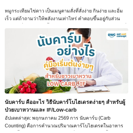
วิตามินเอที่ร่างกายใช้ได้เทียบเท่า 1 ไมโครกรัม (Retinol
หมูกระเทียมไข่ดาว เป็นเมนูตามสั่งที่สั่งง่าย กินง่าย และอิ่ม
Activity Equivalent: RAE) ต่างจากวิตามินเอจาก เครื่องใน
เร็ว แต่ถ้าถามว่าให้พลังงานเท่าไหร่ คำตอบขึ้นอยู่กับส่วน
ไข่แดง เนื้อสัตว์​ […]
ของหมูที่ใช้ ปริมาณน้ำมันในการทอด และไข่ดาวแบบไหนที่
ได้ หมูกระเทียมไข่ดาว 1 จาน (รวมข้าวสวย 150–200 ก.) ให้
พลังงานเฉลี่ยประมาณ 550–700 kcal และถ้าสั่งไข่ดาวพิเศษ
แบบที่ร้านตามสั่งใช้น้ำมันมาก อาจสูงถึง 750 kcal ต่อจานได้
ค่ะ แคลอรี่ หมูกระเทียมไข่ดาว มาจากไหนบ้าง? หมูทอด
กระเทียม หมูสันนอก 100 กรัม ทอดกระเทียมด้วยน้ำมันปกติ
ให้พลังงานประมาณ 166 kcal โปรตีน 23 กรัม ไขมัน 7 กรัม
ถ้าเลือกหมูส่วนที่มีมันมากกว่า เช่น หมูสามชั้นหรือหมูคอ
แคลอรี่ก็จะสูงขึ้นตามส่วนของไขมันแทรก น้ำมันทอด นี่คือ
จุดที่หลายคนมองข้ามมากที่สุด น้ำมันพืชที่ใช้ทอดหมูและ
นับคาร์บ คืออะไร วิธีนับคาร์โบไฮเดรตง่ายๆ สำหรับผู้
เจียวกระเทียม โดยเฉลี่ยประมาณ 2–3 ช้อนโต๊ะ ให้พลังงาน
ป่วยเบาหวานและ IF/Low‑carb
ประมาณ 240–360 kcal เพิ่มเข้ามาแบบที่ตาเห็นไม่ออก
อัปเดตล่าสุด: พฤกษภาคม 2569 การ นับคาร์บ (Carb
เพราะน้ำมันซึมเข้าเนื้อหมูและกระเทียมแล้วหายไปในจาน
Counting) คือการคำนวณปริมาณคาร์โบไฮเดรตในอาหาร
กระเทียมเจียวกรอบ กระเทียม […]