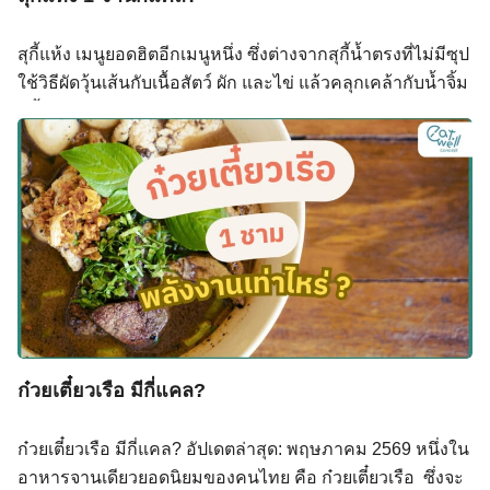
ถ้าดื่มซุปหมดหม้อ ซึ่งเกินปริมาณที่แนะนำต่อวัน (2,000 mg)
ในมื้อเดียว สุกี้แห้ง 1 จาน มีโซเดียมจากน้ำจิ้มเป็นหลัก
สุกี้แห้ง เมนูยอดฮิตอีกเมนูหนึ่ง ซึ่งต่างจากสุกี้น้ำตรงที่ไม่มีซุป
ประมาณ […]
ใช้วิธีผัดวุ้นเส้นกับเนื้อสัตว์ ผัก และไข่ แล้วคลุกเคล้ากับน้ำจิ้ม
สุกี้จนเข้ากัน รสชาติเข้มข้นกว่า และหลายคนมองว่า “แห้ง =
น้อยกว่า” แต่ความจริงเป็นยังไง? สุกี้แห้ง 1 จาน (ประมาณ
300 กรัม) ให้พลังงานเฉลี่ยประมาณ 300–450 kcal โดย
ตัวเลขจะขึ้นลงตามชนิดเนื้อสัตว์ที่เลือก ปริมาณน้ำมันที่ใช้ผัด
และน้ำจิ้มที่ราด แคลอรี่สุกี้แห้งมาจากไหนบ้าง? วุ้นเส้น วุ้น
เส้นแห้ง 50 กรัม (ก่อนแช่น้ำ) ให้พลังงานประมาณ 170 kcal
เป็นแหล่งคาร์โบไฮเดรตหลักของจาน แต่เมื่อแช่น้ำแล้วจะ
พองตัวได้ 3–4 เท่า ทำให้รู้สึกว่ากินเยอะแต่แคลอรี่ไม่ได้มาก
ขึ้น ข้อดีอีกอย่างคือวุ้นเส้นทำจากแป้งถั่วเขียว มีค่า Glycemic
Index ต่ำกว่าเส้นสาลีทั่วไป เนื้อสัตว์ เนื้อสัตว์ที่เลือกส่งผลต่อ
ก๋วยเตี๋ยวเรือ มีกี่แคล?
แคลอรี่รวมมากที่สุด โดยประมาณต่อ 80 กรัม มีดังนี้ อกไก่
หั่น ~80 ก. ให้พลังงานประมาณ 90 […]
ก๋วยเตี๋ยวเรือ มีกี่แคล? อัปเดตล่าสุด: พฤษภาคม 2569 หนึ่งใน
อาหารจานเดียวยอดนิยมของคนไทย คือ ก๋วยเตี๋ยวเรือ ซึ่งจะ