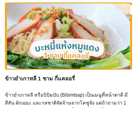
แต่ละมื้อ เช่น ข้าว 1 ทัพพี ≈15 g เพื่อควบคุมระดับน้ำตาลใน
เลือดอย่างแม่นยำ ช่วยปรับอินซูลินและวางแผนมื้อได้ดี เช่น
มื้อเช้าด้วยข้าวกล้อง 1 ทัพพี จะมีคาร์บประมาณ 15‑20 g นับ
คาร์บช่วยควบคุมระดับน้ำตาลในเลือด ข้าว 1 ทัพพี ≈ 15 กรัม
คาร์บ เหมาะกับผู้ป่วยเบาหวานและ IF/Low-carb ใช้ตาราง
อาหารไทยช่วยนับได้ง่าย การนับคาร์บ คืออะไร และสำคัญ
อย่างไร? การ นับคาร์บ (Carb Counting) คือวิธีการคำนวณ
ปริมาณคาร์โบไฮเดรต (carbohydrate) ในอาหารแต่ละมื้อ
เพื่อควบคุมระดับน้ำตาลในเลือดอย่างมีประสิทธิภาพ โดย
เฉพาะในผู้ป่วยเบาหวานและผู้ที่ต้องการควบคุมน้ำหนักหรือ
ข้าวยำเกาหลี 1 ชาม กี่แคลอรี่
ทำ IF/Low-carb diet การนับคาร์บช่วยให้สามารถปรับ
ปริมาณอินซูลินหรือวางแผนมื้ออาหารได้เหมาะสมกับเป้า
ข้าวยำเกาหลี หรือบิบิมบับ (Bibimbap) เป็นเมนูที่หน้าตาดี มี
หมายสุขภาพ (American Diabetes Association, 2024) ทั้งนี้
สีสัน ผักเยอะ และรสชาติจัดจ้านจากโคชูจัง แต่ถ้าถามว่า 1
คาร์โบไฮเดรตในอาหารไทยมีหลากหลาย เช่น ข้าว ก๋วยเตี๋ยว
ชามให้พลังงานเท่าไหร่ คำตอบขึ้นอยู่กับชนิดเนื้อสัตว์
[…]
ปริมาณซอส และน้ำมันงาที่ใช้ปรุงผักค่ะ ข้าวยำเกาหลี 1
ชาม (ข้าว 150–200 ก. + ผัก + เนื้อสัตว์ + ไข่ + ซอส) ให้
พลังงานเฉลี่ยประมาณ 450–560 kcal แคลอรี่ ข้าวยำเกาหลี