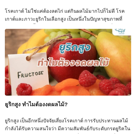
ต้องห้าม ต่างจาก […]
โรคเกาต์ ไม่ใช่แค่ต้องลดไก่ แต่กินผลไม้มากไปก็ไม่ดี โรค
เกาต์และภาวะยูริกในเลือกสูง เป็นหนึ่งในปัญหาสุขภาพที่
กำลังพบมากขึ้นในคนวัยทำงาน โดยเฉพาะในกลุ่มที่ชอบกิน
เนื้อสัตว์และเครื่องในมาก ดื่มน้ำน้อย หรือติดเครื่องดื่มหวาน
และดื่มเครื่องดื่มแอลกอฮอล์เป็นประจำ และในยุคที่ผู้คนหัน
มาสนใจสุขภาพมากขึ้น คำแนะนำอย่าง “งดน้ำหวาน” หรือ
Search
“เลี่ยงอาหารที่มีพิวรีนสูง” กลายเป็นเรื่องคุ้นหูกันมากขึ้น โดย
Search
for:
เฉพาะในกลุ่มคนที่มีปัญหาเรื่องโรคเกาต์หรือกรดยูริกสูง แต่
สิ่งที่มักสร้างความสับสนให้เราไม่น้อยนั่นก็คือ เรื่องการกินผล
ไม้ ที่ว่าดีต่อสุขภาพ กลับถูกบางคนมองว่าเป็นของต้องห้าม
สำหรับคนที่มีโรคเกาต์หรือมีกรดยูริกสูง จนทำให้มีหลายคน
เริ่มตั้งคำถามว่า “กินผลไม้หวาน ๆ จะทำให้ยูริกในเลือดเพิ่ม
ยูริกสูง ทำไมต้องงดผลไม้?
ขึ้นจริงไหม?”“แล้วคนที่เป็นเกาต์ ควรงดผลไม้หรือเปล่า?”
โรคเกาต์ เกิดขึ้นจากอะไร ? โรคเกาต์ (Gout) เกิดจากการ
ยูริกสูง เป็นอีกหนึ่งปัจจัยเสี่ยงโรคเกาต์ การรับประทานผลไม้
สะสมของ กรดยูริก (Uric acid) ในเลือดมากเกินไป จนเกิดการ
กำลังได้รับความสนใจว่า มีความสัมพันธ์กับระดับกรดยูริคใน
ตกผลึกที่ข้อต่าง ๆ ทำให้เกิดการอักเสบ ปวด บวม แดง โดย