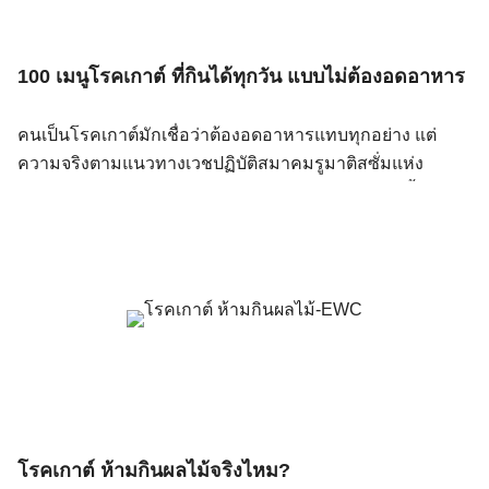
100 เมนูโรคเกาต์ ที่กินได้ทุกวัน แบบไม่ต้องอดอาหาร
คนเป็นโรคเกาต์มักเชื่อว่าต้องอดอาหารแทบทุกอย่าง แต่
ความจริงตามแนวทางเวชปฏิบัติสมาคมรูมาติสซั่มแห่ง
ประเทศไทย พ.ศ. 2569 คือ ยังกินได้หลากหลายมาก ทั้ง ปลา
น้ำจืด ไก่ ไข่ เต้าหู้ ผักทุกชนิด และข้าว แม้แต่ หมูในปริมาณ
น้อยก็ยังใช้เป็นส่วนประกอบรองได้ สิ่งที่ต้องระวังจริงๆ คือ
เนื้อแดงปริมาณมาก อาหารทะเล น้ำหวาน น้ำผลไม้ และ
แอลกอฮอล์ เป็นเกาต์กินอะไรได้บ้าง? สรุปจาก Guideline
ไทย 2569 ก่อนดูรายการเมนู ควรเข้าใจภาพรวมก่อนว่า
แนวทางไทยปี 2569 แบ่งอาหารออกเป็นอย่างไร โดยอ้างอิง
จากงานวิจัยด้านอาหารและความเสี่ยงต่อภาวะกรดยูริกสูง
และโรคเกาต์ (Chi et al., 2024; Ma et al., 2025) อาหาร /
เครื่องดื่ม สถานะ หมายเหตุ ปลาน้ำจืด (ปลานิล ปลาช่อน ปลา
โรคเกาต์ ห้ามกินผลไม้จริงไหม?
สวาย ปลาทับทิม ปลาตะเพียน) ✅ กินได้ ไม่ถูกระบุเป็นอาหาร