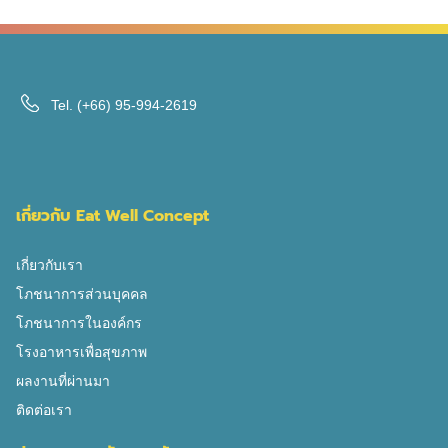
ร่างกาย นอกจากผลไม้จะมีรสชาติที่หวานอร่อยแล้ว ก็ยังมี
เฉพาะที่ข้อเท้า หัวแม่เท้า หรือเข่า โดยกรดยูริกมาจากการ
‘น้ำตาลฟรุกโตส’ หรือ มีอีกชื่อเรียกหนึ่งว่าเป็นน้ำตาลผลไม้
สลายสารชื่อว่า “พิวรีน (Purine)” ซึ่งมาจาก 2 แหล่งหลักคือ
นั่นเอง ซึ่งมีงานวิจัย (Nakagawa, 2019) ระบุว่าปริมาณน้ำ
ส่วนใหญ่แล้วร่างกายเราผลิตพิวรีนเองถึงประมาณ และอีก
ตาลฟรุกโตสที่สูง เป็นสาเหตุหนึ่งของภาวะกรดยูริกในเลือด
ส่วนหนึ่งมาจากอาหาร ดังนั้น การควบคุมอาหารมีผล แต่
สูง กรดยูริก(Uric acid)คืออะไร กรดยูริค (Uric acid) คือ ของ
Tel.
(+66) 95-994-2619
ไม่ใช่ปัจจัยทั้งหมด ผลไม้เกี่ยวอะไรกับโรคเกาต์? […]
เสียในร่างกายที่เกิดจากการย่อยสลายสารพิวรีน(Purin) ใน
กระบวนการสลายตัวของเซลล์ และอีกส่วนมาจากอาหารที่มี
สารพิวรีนสูงที่เราได้รับประทานเข้าไป เช่น เครื่องในสัตว์
กะปิ ไข่ปลา ปลาดุก ปลาอินทรีย์ เป็ด ไก่ ชะอม กระถิน เห็ด
เกี่ยวกับ Eat Well Concept
ถั่วแดง ถั่วเขียว ถั่วเหลือง ถั่วดำ และเบียร์ เป็นต้น เมื่อสารพิว
รีนเปลี่ยนเป็นกรดยูริก จะทำให้ร่างกายมีระดับกรดยูริกใน
เกี่ยวกับเรา
เลือดเพิ่มสูงขึ้น ภาวะกรดยูริกในเลือดสูง (Hyperuricemia)
โภชนาการส่วนบุคคล
หากกรดยูริคในเลือดสูงและสะสมอยู่ในร่างกายเป็นเวลานาน
โภชนาการในองค์กร
จนร่างกายขับออกทางไตไม่ทัน กรดยูริคจะตกผลึกเป็นเกลือยู
โรงอาหารเพื่อสุขภาพ
เรตสะสมที่กระดูกอ่อนและเนื้อเยื่อรอบข้อ ก่อให้เกิดการ
ผลงานที่ผ่านมา
ระคายเคืองต่อเนื้อเยื่อในข้อ ส่งผลให้มีอาการปวด บวม และ
ติดต่อเรา
แดงบริเวณข้อเฉียบพลันอย่างรวดเร็วในระยะเวลา 12 – 24
ชั่วโมง ภาวะยูริคในเลือดสูง คือ […]