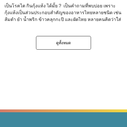
เป็นโรคไต กินกุ้งแห้ง ได้มั้ย ? เป็นคำถามที่พบบ่อย เพราะ
กุ้งแห้งเป็นส่วนประกอบสำคัญของอาหารไทยหลายชนิด เช่น
ส้มตำ ยำ น้ำพริก ข้าวคลุกกะปิ และผัดไทย หลายคนคิดว่าใส่
เพียงเล็กน้อยไม่น่ามีปัญหา แต่ในความเป็นจริง กุ้งแห้งเป็น
อาหารที่มีโซเดียมเข้มข้นสูงมาก เมื่อเทียบกับกุ้งสด และอาจ
ทำให้ผู้ป่วยโรคไตได้รับโซเดียมเกินโดยไม่รู้ตัว ทำไมผู้ป่วย
ดูทั้งหมด
โรคไตต้องระวังโซเดียม? เมื่อไตทำงานลดลง ความสามารถ
ในการขับโซเดียมออกทางปัสสาวะจะลดลง ทำให้เกิด การคั่ง
ของน้ำและเกลือในร่างกาย ส่งผลให้บวม ความดันโลหิตสูง
และเพิ่มภาระต่อหัวใจได้ แนวทาง KDIGO 2024 แนะนำให้ผู้
ป่วยโรคไตเรื้อรังจำกัดโซเดียมประมาณ ไม่เกิน 2,000
มิลลิกรัมต่อวัน เพื่อช่วยควบคุมความดันและลดการเสื่อมของ
ไต โซเดียมในกุ้งแห้งสูงแค่ไหน? อาหาร ปริมาณ โซเดียม
(มก.) กุ้งแห้ง 1 ช้อนโต๊ะ (~10 กรัม) 600–900 กุ้งต้มสด 100
กรัม (ประมาณ 7–8 ตัว) ~111 น้ำปลา 1 ช้อนชา […]