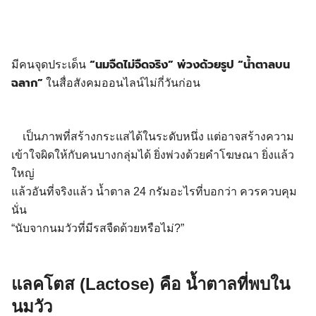
“นมจืดไม่จืดจริง” พ่วงด้วยรูป “น้ำตาลบน
มีคนจุดประเด็น
ฉลาก”
ในสื่อสังคมออนไลน์ไม่กี่วันก่อน
เป็นภาพที่สร้างกระแสได้ในระดับหนึ่ง แต่อาจสร้างความ
เข้าใจผิดให้กับคนบางกลุ่มได้ ยิ่งพ่วงด้วยคำโฆษณา ยิ่งแล้ว
ใหญ่
แล้วอันที่จริงแล้ว น้ำตาล 24 กรัมอะไรที่บอกว่า ควรควบคุม
นั่น
“นับจากนมวัวที่มีรสจืดด้วยหรือไม่?”
แลคโตส (Lactose) คือ น้ำตาลที่พบใน
นมวัว