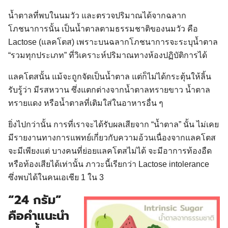
น้ำตาลที่พบในนมวัว และตรวจปริมาณได้จากฉลาก
โภชนาการนั้น เป็นน้ำตาลตามธรรมชาติของนมวัว คือ
Lactose (แลคโตส) เพราะบนฉลากโภชนาการจะระบุน้ำตาล
“รวมทุกประเภท” ที่วิเคราะห์ปริมาณทางห้องปฏิบัติการได้
แลคโตสนั้น แม้จะถูกจัดเป็นน้ำตาล แต่ก็ไม่ได้กระตุ้นให้ลิ้น
รับรู้ว่า มีรสหวาน ซึ่งแตกต่างจากน้ำตาลทรายขาว น้ำตาล
ทรายแดง หรือน้ำตาลที่เติมใส่ในอาหารอื่น ๆ
ยิ่งไปกว่านั้น การที่เราจะได้รับผลเสียจาก “น้ำตาล” นั้น ไม่เคย
มีรายงานทางการแพทย์เกี่ยวกับความอ้วนเนื่องจากแลคโตส
จะมีเพียงแต่ บางคนที่ย่อยแลคโตสไม่ได้ จะมีอาการท้องอืด
หรือท้องเสียได้เท่านั้น ภาวะนี้เรียกว่า Lactose intolerance
ซึ่งพบได้ในคนเอเชีย 1 ใน 3
“24 กรัม”
คือคำแนะนำ