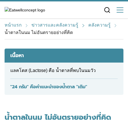
S
k
i
หน้าแรก
ข่าวสารและคลังความรู้
คลังความรู้
p
น้ำตาลในนม ไม่อันตรายอย่างที่คิด
t
o
c
เนื้อหา
o
n
t
แลคโตส (Lactose) คือ น้ำตาลที่พบในนมวัว
e
n
"24 กรัม" คือคำแนะนำของน้ำตาล "เติม"
t
น้ำตาลในนม ไม่อันตรายอย่างที่คิด