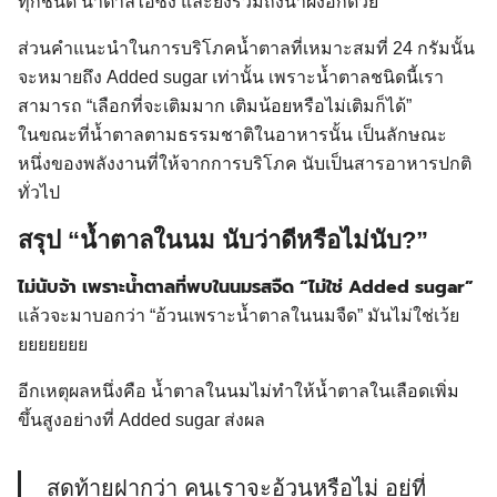
ทุกชนิด น้ำตาลไอซิ่ง และยังรวมถึงน้ำผึ้งอีกด้วย
ส่วนคำแนะนำในการบริโภคน้ำตาลที่เหมาะสมที่ 24 กรัมนั้น
จะหมายถึง Added sugar เท่านั้น เพราะน้ำตาลชนิดนี้เรา
สามารถ “เลือกที่จะเติมมาก เติมน้อยหรือไม่เติมก็ได้”
ในขณะที่น้ำตาลตามธรรมชาติในอาหารนั้น เป็นลักษณะ
หนึ่งของพลังงานที่ให้จากการบริโภค นับเป็นสารอาหารปกติ
ทั่วไป
สรุป “น้ำตาลในนม นับว่าดีหรือไม่นับ?”
ไม่นับจ้า เพราะน้ำตาลที่พบในนมรสจืด “ไม่ใช่ Added sugar”
แล้วจะมาบอกว่า “อ้วนเพราะน้ำตาลในนมจืด” มันไม่ใช่เว้ย
ยยยยยยย
อีกเหตุผลหนึ่งคือ น้ำตาลในนมไม่ทำให้น้ำตาลในเลือดเพิ่ม
ขึ้นสูงอย่างที่ Added sugar ส่งผล
สุดท้ายฝากว่า คนเราจะอ้วนหรือไม่ อยู่ที่