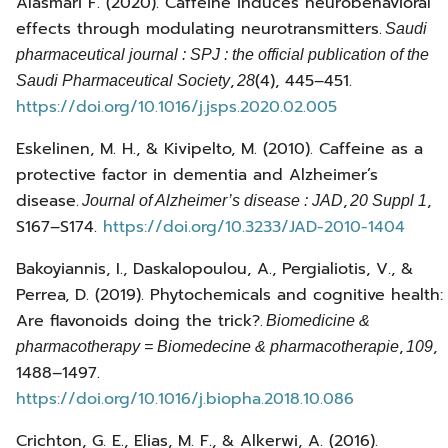
Alasmari F. (2020). Caffeine induces neurobehavioral
effects through modulating neurotransmitters.
Saudi
pharmaceutical journal : SPJ : the official publication of the
,
(4), 445–451.
Saudi Pharmaceutical Society
28
https://doi.org/10.1016/j.jsps.2020.02.005
Eskelinen, M. H., & Kivipelto, M. (2010). Caffeine as a
protective factor in dementia and Alzheimer’s
disease.
,
,
Journal of Alzheimer’s disease : JAD
20 Suppl 1
S167–S174.
https://doi.org/10.3233/JAD-2010-1404
Bakoyiannis, I., Daskalopoulou, A., Pergialiotis, V., &
Perrea, D. (2019). Phytochemicals and cognitive health:
Are flavonoids doing the trick?.
Biomedicine &
,
,
pharmacotherapy = Biomedecine & pharmacotherapie
109
1488–1497.
https://doi.org/10.1016/j.biopha.2018.10.086
Crichton, G. E., Elias, M. F., & Alkerwi, A. (2016).