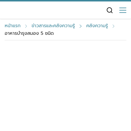
S
k
i
หน้าแรก
ข่าวสารและคลังความรู้
คลังความรู้
p
อาหารบำรุงสมอง 5 ชนิด
t
o
c
o
n
t
e
n
t