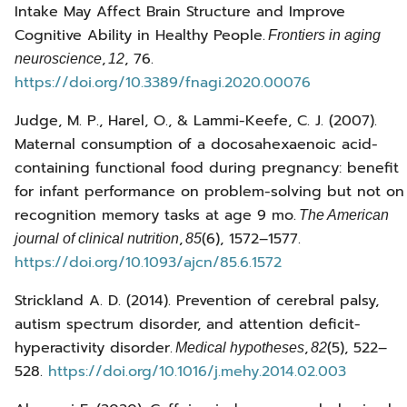
Intake May Affect Brain Structure and Improve
Cognitive Ability in Healthy People.
Frontiers in aging
,
, 76.
neuroscience
12
https://doi.org/10.3389/fnagi.2020.00076
Judge, M. P., Harel, O., & Lammi-Keefe, C. J. (2007).
Maternal consumption of a docosahexaenoic acid-
containing functional food during pregnancy: benefit
for infant performance on problem-solving but not on
recognition memory tasks at age 9 mo.
The American
,
(6), 1572–1577.
journal of clinical nutrition
85
https://doi.org/10.1093/ajcn/85.6.1572
Strickland A. D. (2014). Prevention of cerebral palsy,
autism spectrum disorder, and attention deficit-
hyperactivity disorder.
,
(5), 522–
Medical hypotheses
82
528.
https://doi.org/10.1016/j.mehy.2014.02.003