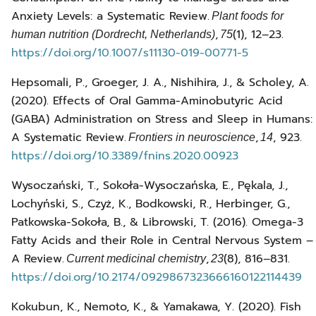
Anxiety Levels: a Systematic Review.
Plant foods for
,
(1), 12–23.
human nutrition (Dordrecht, Netherlands)
75
https://doi.org/10.1007/s11130-019-00771-5
Hepsomali, P., Groeger, J. A., Nishihira, J., & Scholey, A.
(2020). Effects of Oral Gamma-Aminobutyric Acid
(GABA) Administration on Stress and Sleep in Humans:
A Systematic Review.
,
, 923.
Frontiers in neuroscience
14
https://doi.org/10.3389/fnins.2020.00923
Wysoczański, T., Sokoła-Wysoczańska, E., Pękala, J.,
Lochyński, S., Czyż, K., Bodkowski, R., Herbinger, G.,
Patkowska-Sokoła, B., & Librowski, T. (2016). Omega-3
Fatty Acids and their Role in Central Nervous System –
A Review.
,
(8), 816–831.
Current medicinal chemistry
23
https://doi.org/10.2174/0929867323666160122114439
Kokubun, K., Nemoto, K., & Yamakawa, Y. (2020). Fish