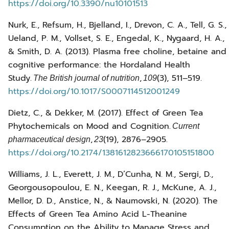
https://doi.org/10.3390/nu10101513
Nurk, E., Refsum, H., Bjelland, I., Drevon, C. A., Tell, G. S.,
Ueland, P. M., Vollset, S. E., Engedal, K., Nygaard, H. A.,
& Smith, D. A. (2013). Plasma free choline, betaine and
cognitive performance: the Hordaland Health
Study.
,
(3), 511–519.
The British journal of nutrition
109
https://doi.org/10.1017/S0007114512001249
Dietz, C., & Dekker, M. (2017). Effect of Green Tea
Phytochemicals on Mood and Cognition.
Current
,
(19), 2876–2905.
pharmaceutical design
23
https://doi.org/10.2174/1381612823666170105151800
Williams, J. L., Everett, J. M., D’Cunha, N. M., Sergi, D.,
Georgousopoulou, E. N., Keegan, R. J., McKune, A. J.,
Mellor, D. D., Anstice, N., & Naumovski, N. (2020). The
Effects of Green Tea Amino Acid L-Theanine
Consumption on the Ability to Manage Stress and