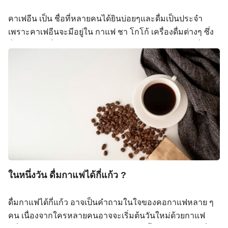
โภชนาการ มหาวิทยาลัยมหิดล) การดื่มคาเฟอีนต่อเนื่อง
คาเฟอีน เป็น ชื่อที่หลายคนได้ยินบ่อยๆและดื่มเป็นประจำ
ทำให้ร่างกายปรับตัวจนเกิดภาวะดื้อคาเฟอีน และอาจนำไปสู่
เพราะคาเฟอีนจะมีอยู่ใน กาแฟ ชา โกโก้ เครื่องดื่มต่างๆ ซึ่ง
การติดได้ ทำไมคนเราถึง ติดกาแฟ ? กลไกทางชีวภาพของ
ดื่มแล้วรู้สึกตื่นตัว ตาสว่าง กระตุ้นสมอง จนรู้สึกว่าต้องดื่มทุก
การติดคาเฟอีน เมื่อบริโภคคาเฟอีนเป็นประจำ ร่างกายจะ
วัน คาเฟอีนมีทั้งข้อดี และข้อเสีย แต่อย่างไรก็ตามจะต้องมี
เพิ่มจำนวนตัวรับอะดีโนซีนเพื่อชดเชยการถูกยับยั้ง ส่งผลให้
การจำกัดในปริมาณต่อวันและสำหรับคนที่มีโรคประจำตัว
ต้องการคาเฟอีนมากขึ้นเพื่อให้ได้ผลเท่าเดิม หากหยุดดื่ม
บางโรค ก็ต้องจำกัดปริมาณเพื่อการกิน เพื่อให้ได้รับ
กะทันหันจะเกิดอาการถอน เช่น ปวดศีรษะ อ่อนเพลีย หรือ
ประโยชน์จากคาเฟอีนในระดับที่เหมาะสม และไม่ส่งผลร้าย
หงุดหงิด (Juliano & […]
ต่อผู้รับประทานเอง คนธรรมดาทั่วไป สามารถรับคาเฟอีนได้
เท่าไหร่ จากคำแนะนำของ องค์การอาหารและยาของ
สหรัฐอเมริกา (United States Food and Drug Administration
หรือFDA) แนะนำว่าปริมาณคาเฟอีน ไม่เกิน 400 มิลลิกรัม
ต่อวัน หรือเทียบเท่ากาแฟ 4-5 แก้วต่อวัน ยังถือว่าเป็นปริมาณ
ในหนึ่งวัน ดื่มกาแฟได้กี่แก้ว ?
ที่ปลอดภัยในผู้ใหญ่ที่สุขภาพดี สำหรับในประเทศไทย มีคำ
แนะนำเช่นกัน ว่าไม่ควรรับคาเฟอีนเกิน 400 มิลลิกรัมต่อวัน
ดื่มกาแฟได้กี่แก้ว อาจเป็นคำถามในใจของคอกาแฟหลาย ๆ
คาเฟอีน อยู่ในไหนบ้าง วิธีการดูว่ามีคาเฟอีนเท่าไร เรา
คน เนื่องจากใครหลายคนอาจจะเริ่มต้นวันใหม่ด้วยกาแฟ
สามารถดูปริมาณคาเฟอีนได้จากฉลากโภชนาการ ถ้าเป็น