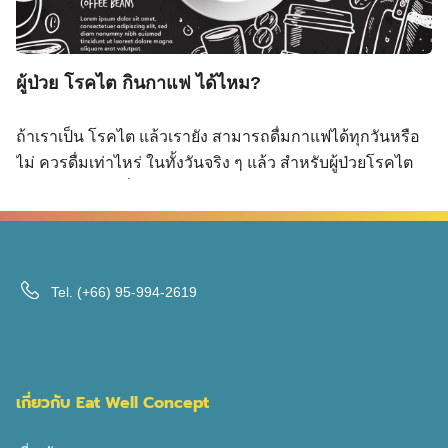
หลาย ๆ คนคงรู้จักสารที่มีชื่อว่า คาเฟอีน ที่อยู่ในกาแฟกัน
อย่างแน่นอน แต่คงไม่รู้ว่าจริง ๆ แล้วสารคาเฟอีนที่อยู่ใน
กาแฟนั้น จะมีหน้าตาคล้ายกันสารตัวหนึ่งในร่างกายที่มีชื่อว่า
ผู้ป่วย โรคไต กินกาแฟ ได้ไหม?
อะดีโนซีน ที่เป็นตัวที่ทำให้เรารู้สึกง่วงนอน อ่อนเพลีย ไม่
พร้อมต่อการทำงาน ดังนั้นเมื่อเราดื่มกาแฟเข้าไปก็จะได้รับ
ถ้าเราเป็น โรคไต แล้วเรายัง สามารถดื่มกาแฟได้ทุกวันหรือ
คาเฟอีนเข้าสู่ร่างกายด้วยเช่นกัน แล้วคาเฟอีนนั้นจะไปขัด
ไม่ ควรดื่มเท่าไหร่ ในทั้งวันจริง ๆ แล้ว สำหรับผู้ป่วยโรคไต
ขวางอะดีโนซีน จึงเป็นผลทำให้เรารู้สึกตื่นตัว ไม่ง่วงนั่นเอง
วาย ยังสามารถดื่มกาแฟได้
แต่ในบางคนที่รู้สึกใจสั่น มือสั่นเมื่อดื่มกาแฟ อาจจะเกิด
เพราะคาเฟอีนนั้นก็ไปกระตุ้นการหลั่งฮอร์โมนอะดรีนาลีน
ด้วย เลยทำให้เราเกิดอาการตื่นเต้น ใจสั่น แต่ส่วนมากอาการ
เหล่านี้จะพบได้ในคนที่ดื่มกาแฟหรือรับคาเฟอีนมากกว่าปกติ
Tel.
(+66) 95-994-2619
และได้มีการศึกษาเกี่ยวกับประโยชน์ของกาแฟหรือคาเฟอีนที่
จะส่งผลดีต่อร่างกาย เช่น ดื่มได้กี่แก้วนะ คงเป็นสิ่งที่หลาย ๆ
คนที่หลงรักกาแฟสงสัยว่าตกลงแล้วในวันนึงเราจะสามารถ
ดื่มกาแฟได้กี่แก้วกัน ซึ่งได้มีการระบุคำแนะนำของปริมาณ
คาเฟอีน ควรได้รับไม่เกิน 300 มิลลิกรัมต่อวัน ซึ่งเมื่อนำมา
เกี่ยวกับ Eat Well Concept
เทียบกับปริมาณของคาเฟอีนในกาแฟจะสามารถบอกได้ว่าใน