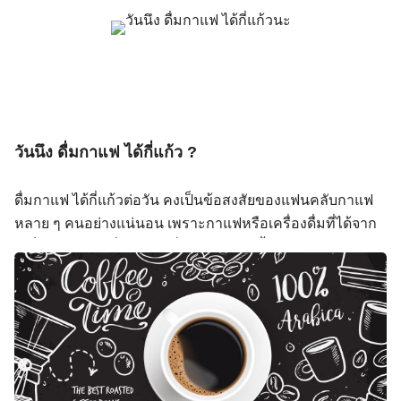
กาแฟ กาแฟ จัดเป็นเครื่องดื่มที่ได้รับความนิยมเป็น
พบประโยชน์ ดังนี้ หนึ่งวันจะ ดื่มกาแฟได้กี่แก้ว สำหรับ
อย่างมากในกลุ่มคนวัยทำงาน เพราะสารในกาแฟที่มีชื่อว่า
ปริมาณกาแฟที่แนะนำให้สามารถดื่มได้ในแต่ละวันนั้น จะขึ้น
“คาเฟอีน” ที่มีหน้าตาคล้ายกับสารสื่อประสาทชื่อว่า อะดีโน
อยู่กับปริมาณคาเฟอีนภายในกาแฟแต่ละชนิด ซึ่งจะมีปริมาณ
ซิน ที่ทำให้เราง่วงนั่นเอง และเมื่อเราได้รับคาเฟอีนแล้วคาเฟ
ดังนี้ ซึ่งในแต่วันเราไม่ควรได้รับคาเฟอีนมากกว่า 300
อีนจะไปขัดขวางการดูดซึมอะดีโนซีนเข้าสู่สมอง ทำให้เรา
มิลลิกรัม หรือถ้าเทียบเป็นการดื่มกาแฟก็คือ ดื่มกาแฟดำหรือ
รู้สึกไม่ง่วง อีกทั้งช่วยให้เรารู้สึกกระปรี้กระเปร่า สงบ และมี
กาแฟซองได้ละวันละ 3 – 4 แก้ว หากเลือกเป็นกาแฟสด
วันนึง ดื่มกาแฟ ได้กี่แก้ว ?
ความพร้อมต่อการทำงานมากขึ้นอีกด้วย แต่ในบางคนก็ต้อง
แนะนำที่ไม่เกิน 3 […]
ระวังหากดื่มกาแฟมากเกินไปอาจทำให้ใจสั่น กระวนกระวาย
ดื่มกาแฟ ได้กี่แก้วต่อวัน คงเป็นข้อสงสัยของแฟนคลับกาแฟ
ใจได้เช่นกัน โดย 1 วันเราควรได้รับคาเฟอีนไม่เกิน 300
หลาย ๆ คนอย่างแน่นอน เพราะกาแฟหรือเครื่องดื่มที่ได้จาก
มิลลิกรัม หรือเทียบเป็นปริมาณกาแฟได้ ดังนี้ และหลังจากที่
เมล็ดของกาแฟที่ผ่านการคั่วจนหอม อีกทั้งยังช่วยทำให้
ได้มีการศึกษาผลของคาเฟอีนในกาแฟว่าช่วยกระตุ้นการ
ร่างกายตื่นตัว ไม่ง่วง พร้อมกับการทำงานในวันนั้น ๆ ถึงขั้นที่
ทำงานให้เราได้แล้ว นอกจากนี้กาแฟก็ยังสามารถต้านอนุมูล
บางคนอาจจะบอกได้เลยว่า “ถ้าไม่ได้ดื่มกาแฟจะอยู่ไม่ได้” แต่
อิสระได้อีกด้วย ด้วยผลดีเหล่านี้ก็ทำให้เกิดข้อสงสัยถึงผลดี
ในทางตรงข้ามบางคนแค่จิบกาแฟเพียงเล็กน้อยกลับเกิด
ของกาแฟอีกมากมาย แต่สิ่งที่น่าสนใจที่เรานำมาพูดถึงก็คือ
อาการใจสั่น มือสั่น จนไม่มีสมาธิทำงานเลยก็ได้เช่นกัน แล้ว
กาแฟต้านมะเร็งตับ แล้วเราจะต้องดื่มกาแฟกี่แก้วดีถึงจะช่วย
ทำไมเวลาดื่มกาแฟเราถึงได้ไม่ง่วง รู้สึกตื่นตัวได้ และวันนึง
ลดความเสี่ยงนี้ได้ รู้แล้วต้องอึ้ง กาแฟต้านมะเร็ง “ตับ”
เราจะดื่มได้กี่แก้วกันนะ ทำไม ดื่มกาแฟ ทำให้เราตื่นตัว
[…]