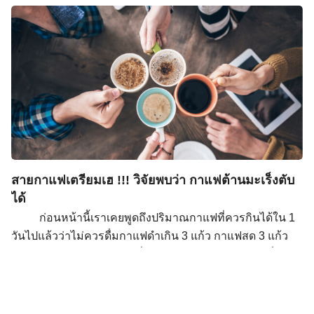
กลิ่นหอม ๆ สักแก้ว ด้วยรสชาติขม อมเปรี้ยว หรือบางคนก็
เครื่องดื่มตามร้านกาแฟหรือคาเฟ่ทั่วไปสามารถกะปริมาณ
เติมหวานให้ละมุน พร้อมกลิ่นที่อบอวลที่เป็นเอกลักษณ์จะ
คร่าวๆ ได้จากปริมาณกาแฟที่ใช้ชง โดยทั่วไปกาแฟ 1 ช็อต
ช่วยเติมพลังและความตื่นตัวของเราให้พร้อมกับการทำงาน
(30-45 มิลลิลิตร) จะมีคาเฟอีนประมาณ 60 -100 […]
หรือกิจกรรมต่าง ๆ ในวันนั้นได้อย่างเต็มที่ จนถึงขั้นที่ในบาง
คนอาจจะรู้สึกว่าไม่สามารถขาดกาแฟไปได้ ไขความลับของ
กาแฟ กาแฟ ถือเป็นเครื่องดื่มที่ได้รับความนิยมเป็นอย่างมาก
เนื่องจากมีส่วนช่วยให้เรารู้สึกตื่นตัว ไม่ง่วง พร้อมกับการ
ทำงาน โดยกาแฟจะมีสารที่มีชื่อว่า “คาเฟอีน” ซึ่งเป็นสารที่
มีหน้าตาคล้ายกันกับ อะดีโนซีน หรือสารที่ทำให้เรารู้สึกง่วง
นอน อ่อนเพลียนั่นเอง ดังนั้นการดื่มเครื่องดื่มที่มีคาเฟอีนอ
สายกาแฟเตรียมเฮ !!! วิจัยพบว่า กาแฟต้านมะเร็งตับ
ย่างกาแฟจึงทำให้สารอะดีโนซีนไม่สามารถทำงานได้ตาม
Search
ได้
ปกติ เราจึงไม่รู้สึกอ่อนเพลียหรือง่วงนอนนั่นเอง ทั้งนี้คาเฟอีน
Search
for:
ก่อนหน้านี้เราเคยพูดถึงปริมาณกาแฟที่ควรกินได้ใน 1
ยังอาจไปกระตุ้นให้ร่างกายเกิดการหลั่งฮอร์โมนอะดรีนาลีน
วันไปแล้วว่าไม่ควรดื่มกาแฟดำเกิน 3 แก้ว กาแฟสด 3 แก้ว
ได้อีกด้วย จึงทำให้บางครั้งอาจเกิดอาการใจสั่น มือสั่นได้ แต่
กาแฟกระป๋อง 2 กระป๋อง เพื่อป้องกันการเกิดอาการใจสั่น
โดยส่วนใหญ่มักจะพบอาการเหล่านี้ได้ในผู้ที่ดื่มกาแฟมาก
กระวนกระวาย หรือนอนไม่หลับ แต่ใครจะไปรู้ว่า การดื่ม
เกินไปนั่นเอง และนอกจากกาแฟจะช่วยให้เรารู้สึกตื่นตัวได้
กาแฟต้านมะเร็ง ตับได้ด้วย แบบนี้สายกาแฟมีเฮอย่างแน่นอน
แล้ว ยังได้มีการศึกษาอื่น ๆ เพิ่มเติมมากมายเพื่อดูค้นคว้าถึง
แล้วต้องดื่มวันละกี่แก้วถึงจะต้านได้กันนะ ความน่าสนใจของ
ประโยชน์เพิ่มเติมจากกาแฟต่อร่างกาย ซึ่งจากการศึกษาได้