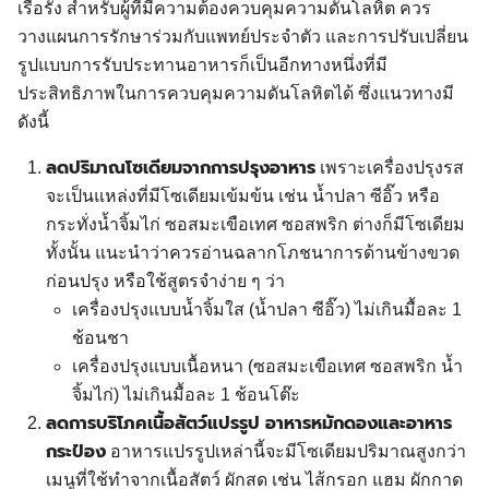
เรื้อรัง สำหรับผู้ที่มีความต้องควบคุมความดันโลหิต ควร
วางแผนการรักษาร่วมกับแพทย์ประจำตัว และการปรับเปลี่ยน
รูปแบบการรับประทานอาหารก็เป็นอีกทางหนึ่งที่มี
ประสิทธิภาพในการควบคุมความดันโลหิตได้ ซึ่งแนวทางมี
ดังนี้
ลดปริมาณโซเดียมจากการปรุงอาหาร
เพราะเครื่องปรุงรส
จะเป็นแหล่งที่มีโซเดียมเข้มข้น เช่น น้ำปลา ซีอิ๊ว หรือ
กระทั่งน้ำจิ้มไก่ ซอสมะเขือเทศ ซอสพริก ต่างก็มีโซเดียม
ทั้งนั้น แนะนำว่าควรอ่านฉลากโภชนาการด้านข้างขวด
ก่อนปรุง หรือใช้สูตรจำง่าย ๆ ว่า
เครื่องปรุงแบบน้ำจิ้มใส (น้ำปลา ซีอิ๊ว) ไม่เกินมื้อละ 1
ช้อนชา
เครื่องปรุงแบบเนื้อหนา (ซอสมะเขือเทศ ซอสพริก น้ำ
จิ้มไก่) ไม่เกินมื้อละ 1 ช้อนโต๊ะ
ลดการบริโภคเนื้อสัตว์แปรรูป อาหารหมักดองและอาหาร
กระป๋อง
อาหารแปรรูปเหล่านี้จะมีโซเดียมปริมาณสูงกว่า
เมนูที่ใช้ทำจากเนื้อสัตว์ ผักสด เช่น ไส้กรอก แฮม ผักกาด