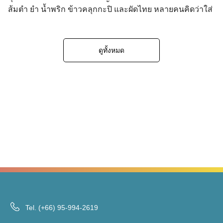
ส้มตำ ยำ น้ำพริก ข้าวคลุกกะปิ และผัดไทย หลายคนคิดว่าใส่
เพียงเล็กน้อยไม่น่ามีปัญหา แต่ในความเป็นจริง กุ้งแห้งเป็น
อาหารที่มีโซเดียมเข้มข้นสูงมาก เมื่อเทียบกับกุ้งสด และอาจ
ทำให้ผู้ป่วยโรคไตได้รับโซเดียมเกินโดยไม่รู้ตัว ทำไมผู้ป่วย
ดูทั้งหมด
โรคไตต้องระวังโซเดียม? เมื่อไตทำงานลดลง ความสามารถ
ในการขับโซเดียมออกทางปัสสาวะจะลดลง ทำให้เกิด การคั่ง
ของน้ำและเกลือในร่างกาย ส่งผลให้บวม ความดันโลหิตสูง
และเพิ่มภาระต่อหัวใจได้ แนวทาง KDIGO 2024 แนะนำให้ผู้
ป่วยโรคไตเรื้อรังจำกัดโซเดียมประมาณ ไม่เกิน 2,000
มิลลิกรัมต่อวัน เพื่อช่วยควบคุมความดันและลดการเสื่อมของ
ไต โซเดียมในกุ้งแห้งสูงแค่ไหน? อาหาร ปริมาณ โซเดียม
(มก.) กุ้งแห้ง 1 ช้อนโต๊ะ (~10 กรัม) 600–900 กุ้งต้มสด 100
กรัม (ประมาณ 7–8 ตัว) ~111 น้ำปลา 1 ช้อนชา […]
Tel.
(+66) 95-994-2619