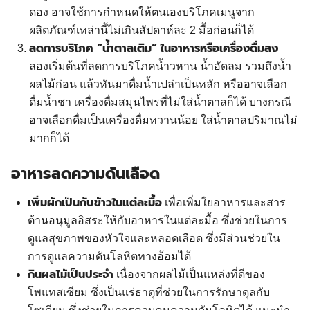
ดอง อาจใช้การกำหนดให้ตนเองบริโภคเมนูจาก
ผลิตภัณฑ์เหล่านี้ไม่เกินสัปดาห์ละ 2 มื้อก่อนก็ได้
ลดการบริโภค “น้ำตาลเติม” ในอาหารหรือเครื่องดื่มลง
ลองเริ่มต้นที่ลดการบริโภคน้ำวหาน น้ำอัดลม รวมถึงน้ำ
ผลไม้ก่อน แล้วหันมาดื่มน้ำเปล่าเป็นหลัก หรืออาจเลือก
ดื่มน้ำชา เครื่องดื่มสมุนไพรที่ไม่ใส่น้ำตาลก็ได้ บางกรณี
อาจเลือกดื่มเป็นเครื่องดื่มหวานน้อย ใส่น้ำตาลปริมาณไม่
มากก็ได้
อาหารลดความดันเลือด
เพิ่มผักเป็นกับข้าวในแต่ละมื้อ
เพื่อเพิ่มใยอาหารและสาร
ต้านอนุมูลอิสระให้กับอาหารในแต่ละมื้อ ซึ่งช่วยในการ
ดูแลสุขภาพของหัวใจและหลอดเลือด ซึ่งมีส่วนช่วยใน
การดูแลความดันโลหิตทางอ้อมได้
กินผลไม้เป็นประจำ
เนื่องจากผลไม้เป็นแหล่งที่ดีของ
โพแทสเซียม ซึ่งเป็นแร่ธาตุที่ช่วยในการรักษาดุลกับ