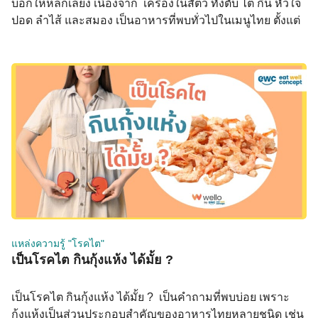
บอกให้หลีกเลี่ยง เนื่องจาก เครื่องในสัตว์ ทั้งตับ ไต กึ๋น หัวใจ
ปอด ลำไส้ และสมอง เป็นอาหารที่พบทั่วไปในเมนูไทย ตั้งแต่
ผัดกะเพราเครื่องใน ต้มยำเครื่องใน ไปจนถึงส้าเครื่องใน
สำหรับผู้ป่วยโรคไต เครื่องในเป็นหนึ่งในอาหารที่นักกำหนด
อาหารแนะนำให้หลีกเลี่ยงมากที่สุด เพราะมีทั้งฟอสฟอรัสสูง
Purine สูง และในบางชนิดมีโคเลสเตอรอลสูงมาก ทำไม
เครื่องในถึงเป็นปัญหาสำหรับโรคไต เครื่องใน ฟอสฟอรัส
(mg/100g) Purine (mg/100g) โคเลสเตอรอล (mg/100g) ตับ
หมู/วัว ~380–420 ~260–360 ~300–370 ไตหมู/วัว ~250–300
~200–270 ~350–400 หัวใจหมู ~210–250 ~170–210 ~140
กึ๋นไก่ ~195–230 ~150–200 ~175 สมองวัว ~380–420 ~90
~2,000+ ลำไส้หมู ~160–200 ~130–170 […]
แหล่งความรู้ "โรคไต"
เป็นโรคไต กินกุ้งแห้ง ได้มั้ย ?
เป็นโรคไต กินกุ้งแห้ง ได้มั้ย ? เป็นคำถามที่พบบ่อย เพราะ
กุ้งแห้งเป็นส่วนประกอบสำคัญของอาหารไทยหลายชนิด เช่น