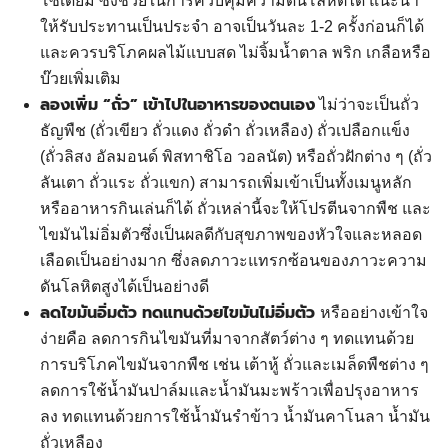
โซเดียม ซึ่งช่วยในการควบคุมความดันโลหิตได้ แนะนำ
ให้รับประทานเป็นประจำ อาจเป็นวันละ 1-2 ครั้งก่อนก็ได้
และควรบริโภคผลไม้แบบสด ไม่จิ้มน้ำตาล พริก เกลือหรือ
บ๊วยเพิ่มเติม
ลองเพิ่ม “ถั่ว” เข้าไปในอาหารของตนเอง
ไม่ว่าจะเป็นถั่ว
ธัญพืช (ถั่วเขียว ถั่วแดง ถั่วดำ ถั่วเหลือง) ถั่วเปลือกแข็ง
(ถั่วลิสง อัลมอนด์ พิสทาชิโอ วอลนัต) หรือถั่วฝักต่าง ๆ (ถั่ว
ลันเตา ถั่วแระ ถั่วแขก) สามารถเพิ่มเข้าเป็นทั้งเมนูหลัก
หรืออาหารกินเล่นก็ได้ ถั่วเหล่านี้จะให้โปรตีนจากพืช และ
ไขมันไม่อิ่มตัวซึ่งเป็นผลดีกับสุขภาพของหัวใจและหลอด
เลือดเป็นอย่างมาก ซึ่งลดภาวะแทรกซ้อนของภาวะความ
ดันโลหิตสูงได้เป็นอย่างดี
ลดไขมันอิ่มตัว ทดแทนด้วยไขมันไม่อิ่มตัว
หรืออย่างเข้าใจ
ง่ายคือ ลดการกินไขมันที่มาจากสัตว์ต่าง ๆ ทดแทนด้วย
การบริโภคไขมันจากพืช เช่น เต้าหู้ ถั่วและเมล็ดพืชต่าง ๆ
ลดการใช้น้ำมันปาล์มและน้ำมันมะพร้าวเพื่อปรุงอาหาร
ลง ทดแทนด้วยการใช้น้ำมันรำข้าว น้ำมันคาโนลา น้ำมัน
ถั่วเหลือง