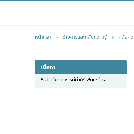
S
k
i
p
t
หน้าแรก
ข่าวสารและคลังความรู้
คลังควา
o
c
o
n
เนื้อหา
t
5 อันดับ อาหารที่ทำให้ ฟันเหลือง
e
n
t