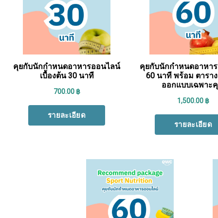
Search
for: