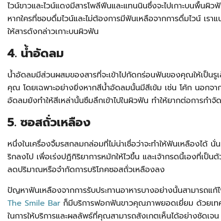
ไวน์ขาวและไวน์แดงมีสารโพลีฟีนและแทนนินซึ่งจะไปเกาะบนพื้นผิวฟ
หากใครที่ชอบดื่มไวน์และไม่ต้องการมีฟันเหลือจากการดื่มไวน์ เราแนะ
ให้สารดังกล่าวเกาะบนผิวฟัน
4. น้ำอัดลม
น้ำอัดลมมีส่วนผสมของสารที่จะเข้าไปกัดกร่อนฟันของคุณให้เป็นรู
คุณ โดยเฉพาะอย่างยิ่งหากสีน้ำอัดลมนั้นมีสีเข้ม เช่น โค้ก นอกจากน
อัดลมยังทำให้สีเหล่านั้นซึมลึกเข้าไปในผิวฟัน ทำให้ยากต่อการกำจั
5. ซอสถั่วเหลือง
หนึ่งในเครื่องจิ้มรสกลมกล่อมที่ไม่น่าเชื่อว่าจะทำให้ฟันเหลืองได้ 
ริกลงไป เพื่อเร่งปฏิกิริยาการหมักให้ไวขึ้น และเจ้ากรดนี้เองที่เป็น
ลดปริมาณหรือจำกัดการบริโภคซอสถั่วเหลืองลง
ปัญหาฟันเหลืองจากการรับประทานอาหารบางอย่างนั้นสามารถแก้ไ
The Smile Bar
ก็มีบริการฟอกฟันขาวคุณภาพยอดเยี่ยม ด้วยเทค
ในการให้บริการและผลลัพธ์ที่คุณสามารถสังเกตเห็นได้อย่างชัดเจน