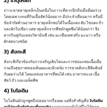
2) ธาตุเหล็ก
ภาวะขาดธาตุเหล็กเป็นหนึ่งในภาวะที่ควรนึกถึงเมื่อมีผมร่วง
โดยเฉพาะคนที่กินเนื้อสัตว์น้อยมาก มีประจำเดือนมาก หรือมี
ข้อจำกัดด้านอาหาร ธาตุเหล็กพบได้ในเนื้อแดง ตับ ไข่แดง ถั่ว
และผักใบเขียว แต่ธาตุเหล็กจากพืชมักดูดซึมได้น้อยกว่า จึง
ควรกินคู่กับแหล่งวิตามินซี เช่น มะเขือเทศ ฝรั่ง มะนาว หรือ
ผักสดบางชนิด
3) สังกะสี
สังกะสีเกี่ยวข้องกับการเจริญเติบโตและการซ่อมแซมเนื้อเยื่อ
รวมถึงสุขภาพของเส้นผมและผิวหนัง การขาดสังกะสีสัมพันธ์
กับผมร่วงได้ โดยแหล่งอาหารที่พบได้ เช่น อาหารทะเล เนื้อ
สัตว์ ถั่ว และเมล็ดพืช
4) ไบโอติน
ไบโอติน
ไบโอตินมักถูกพูดถึงบ่อยมากเรื่องผม แต่สิ่งสำคัญคือ
มากกว่าคนทั่วไปที่ไม่ได้ขาด