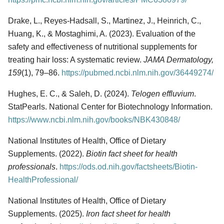
Search
Search
for:
Drake, L., Reyes-Hadsall, S., Martinez, J., Heinrich, C.,
Huang, K., & Mostaghimi, A. (2023). Evaluation of the
safety and effectiveness of nutritional supplements for
treating hair loss: A systematic review.
JAMA Dermatology,
159
(1), 79–86.
https://pubmed.ncbi.nlm.nih.gov/36449274/
Hughes, E. C., & Saleh, D. (2024).
Telogen effluvium
.
StatPearls. National Center for Biotechnology Information.
https://www.ncbi.nlm.nih.gov/books/NBK430848/
National Institutes of Health, Office of Dietary
Supplements. (2022).
Biotin fact sheet for health
professionals
.
https://ods.od.nih.gov/factsheets/Biotin-
HealthProfessional/
National Institutes of Health, Office of Dietary
Supplements. (2025).
Iron fact sheet for health