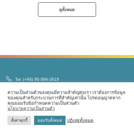
ทำให้ผู้ป่วยโรคไตได้รับโซเดียมเกินโดยไม่รู้ตัว ทำไมผู้ป่วย
ดูทั้งหมด
โรคไตต้องระวังโซเดียม? เมื่อไตทำงานลดลง ความสามารถ
ในการขับโซเดียมออกทางปัสสาวะจะลดลง ทำให้เกิด การคั่ง
ของน้ำและเกลือในร่างกาย ส่งผลให้บวม ความดันโลหิตสูง
และเพิ่มภาระต่อหัวใจได้ แนวทาง KDIGO 2024 แนะนำให้ผู้
ป่วยโรคไตเรื้อรังจำกัดโซเดียมประมาณ ไม่เกิน 2,000
มิลลิกรัมต่อวัน เพื่อช่วยควบคุมความดันและลดการเสื่อมของ
ไต โซเดียมในกุ้งแห้งสูงแค่ไหน? อาหาร ปริมาณ โซเดียม
(มก.) กุ้งแห้ง 1 ช้อนโต๊ะ (~10 กรัม) 600–900 กุ้งต้มสด 100
กรัม (ประมาณ 7–8 ตัว) ~111 น้ำปลา 1 ช้อนชา […]
Tel.
(+66) 95-994-2619
ความเป็นส่วนตัวของคุณมีความสำคัญต่อเรา เราต้องการข้อมูล
ของคุณสำหรับกระบวนการที่สำคัญเท่านั้น โปรดอนุญาตหาก
คุณยอมรับข้อกำหนดความเป็นส่วนตัว
นโยบายความเป็นส่วนตัว
เกี่ยวกับ Eat Well Concept
ปฏิเสธทั้งหมด
ตั้งค่าคุกกี้
ยอมรับทั้งหมด
เกี่ยวกับเรา