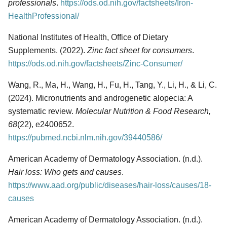
professionals
.
https://ods.od.nih.gov/factsheets/Iron-
HealthProfessional/
National Institutes of Health, Office of Dietary
Supplements. (2022).
Zinc fact sheet for consumers
.
https://ods.od.nih.gov/factsheets/Zinc-Consumer/
Wang, R., Ma, H., Wang, H., Fu, H., Tang, Y., Li, H., & Li, C.
(2024). Micronutrients and androgenetic alopecia: A
systematic review.
Molecular Nutrition & Food Research,
68
(22), e2400652.
https://pubmed.ncbi.nlm.nih.gov/39440586/
American Academy of Dermatology Association. (n.d.).
Hair loss: Who gets and causes
.
https://www.aad.org/public/diseases/hair-loss/causes/18-
causes
American Academy of Dermatology Association. (n.d.).