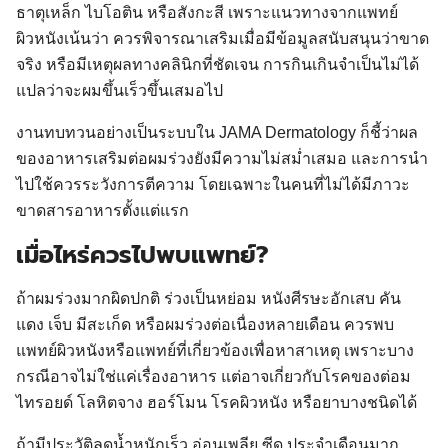
ธาตุเหล็ก ไบโอติน หรือสังกะสี เพราะแนวทางจากแพทย์
ผิวหนังเน้นว่า ควรพิจารณาเสริมเมื่อมีข้อมูลสนับสนุนว่าขาด
จริง หรือมีเหตุผลทางคลินิกที่ชัดเจน การกินเกินจำเป็นไม่ได้
แปลว่าจะผมขึ้นเร็วขึ้นเสมอไป
งานทบทวนอย่างเป็นระบบใน JAMA Dermatology ก็ชี้ว่าผล
ของอาหารเสริมต่อผมร่วงยังมีความไม่สม่ำเสมอ และการนำ
ไปใช้ควรระวังการตีความ โดยเฉพาะในคนที่ไม่ได้มีภาวะ
ขาดสารอาหารตั้งแต่แรก
เมื่อไหร่ควรไปพบแพทย์?
ถ้าผมร่วงมากผิดปกติ ร่วงเป็นหย่อม หนังศีรษะอักเสบ คัน
แดง เจ็บ มีสะเก็ด หรือผมร่วงต่อเนื่องหลายเดือน ควรพบ
แพทย์ผิวหนังหรือแพทย์ที่เกี่ยวข้องเพื่อหาสาเหตุ เพราะบาง
กรณีอาจไม่ใช่แค่เรื่องอาหาร แต่อาจเกี่ยวกับโรคของต่อม
ไทรอยด์ โลหิตจาง ฮอร์โมน โรคผิวหนัง หรือยาบางชนิดได้
ถ้ามีประวัติลดน้ำหนักเร็ว อ่อนเพลีย ซีด ประจำเดือนมาก