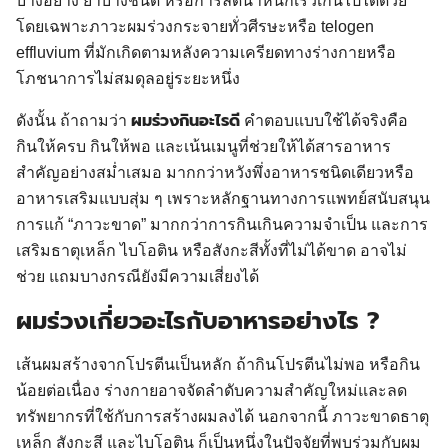
บางอย่าง ยาบางชนิด หรือการลดน้ำหนักเร็วเกินไปได้ด้วย
โดยเฉพาะภาวะผมร่วงกระจายทั่วศีรษะหรือ telogen
effluvium ที่มักเกิดตามหลังความเครียดทางร่างกายหรือ
โภชนาการไม่สมดุลอยู่ระยะหนึ่ง
ผมร่วงกินอะไรดี
ดังนั้น ถ้าถามว่า
คำตอบแบบใช้ได้จริงคือ
กินให้ครบ กินให้พอ และเน้นเมนูที่ช่วยให้ได้สารอาหาร
สำคัญอย่างสม่ำเสมอ มากกว่าหวังพึ่งอาหารชนิดเดียวหรือ
อาหารเสริมแบบสุ่ม ๆ เพราะหลักฐานทางการแพทย์สนับสนุน
การแก้ “ภาวะขาด” มากกว่าการกินเกินความจำเป็น และการ
เสริมธาตุเหล็ก ไบโอติน หรือสังกะสีทั้งที่ไม่ได้ขาด อาจไม่
ช่วย แถมบางกรณียังมีความเสี่ยงได้
ผมร่วงเกี่ยวอะไรกับอาหารอย่างไร ?
เส้นผมสร้างจากโปรตีนเป็นหลัก ถ้ากินโปรตีนไม่พอ หรือกิน
น้อยต่อเนื่อง ร่างกายอาจจัดลำดับความสำคัญใหม่และลด
ทรัพยากรที่ใช้กับการสร้างผมลงได้ นอกจากนี้ ภาวะขาดธาตุ
เหล็ก สังกะสี และไบโอติน ก็เป็นหนึ่งในปัจจัยที่พบร่วมกับผม