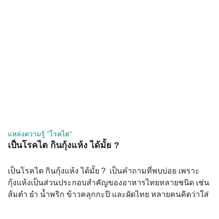
สำหรับผู้ป่วยโรคไต เครื่องในเป็นหนึ่งในอาหารที่นักกำหนด
อาหารแนะนำให้หลีกเลี่ยงมากที่สุด เพราะมีทั้งฟอสฟอรัสสูง
Purine สูง และในบางชนิดมีโคเลสเตอรอลสูงมาก ทำไม
เครื่องในถึงเป็นปัญหาสำหรับโรคไต เครื่องใน ฟอสฟอรัส
(mg/100g) Purine (mg/100g) โคเลสเตอรอล (mg/100g) ตับ
หมู/วัว ~380–420 ~260–360 ~300–370 ไตหมู/วัว ~250–300
~200–270 ~350–400 หัวใจหมู ~210–250 ~170–210 ~140
กึ๋นไก่ ~195–230 ~150–200 ~175 สมองวัว ~380–420 ~90
~2,000+ ลำไส้หมู ~160–200 ~130–170 […]
แหล่งความรู้ "โรคไต"
เป็นโรคไต กินกุ้งแห้ง ได้มั้ย ?
เป็นโรคไต กินกุ้งแห้ง ได้มั้ย ? เป็นคำถามที่พบบ่อย เพราะ
กุ้งแห้งเป็นส่วนประกอบสำคัญของอาหารไทยหลายชนิด เช่น
ส้มตำ ยำ น้ำพริก ข้าวคลุกกะปิ และผัดไทย หลายคนคิดว่าใส่
เพียงเล็กน้อยไม่น่ามีปัญหา แต่ในความเป็นจริง กุ้งแห้งเป็น
อาหารที่มีโซเดียมเข้มข้นสูงมาก เมื่อเทียบกับกุ้งสด และอาจ