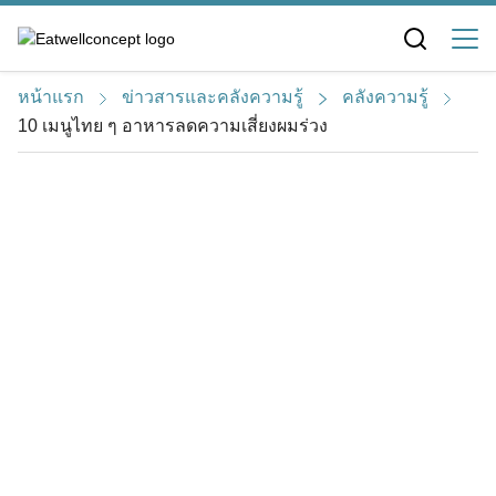
S
k
i
หน้าแรก
ข่าวสารและคลังความรู้
คลังความรู้
p
10 เมนูไทย ๆ อาหารลดความเสี่ยงผมร่วง
t
o
c
o
n
t
e
n
t