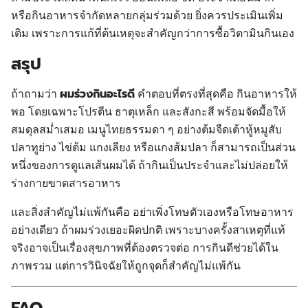
หรือกินอาหารจำกัดหลายกลุ่มร่วมด้วย ยิ่งควรประเมินเพิ่ม
เติม เพราะการแก้ที่ต้นเหตุจะสำคัญกว่าการซื้อวิตามินกินเอง
สรุป
ผมร่วงกินอะไรดี
ถ้าถามว่า
คำตอบที่ตรงที่สุดคือ กินอาหารให้
พอ โดยเฉพาะโปรตีน ธาตุเหล็ก และสังกะสี พร้อมจัดมื้อให้
สมดุลสม่ำเสมอ เมนูไทยธรรมดา ๆ อย่างต้มจืดเต้าหู้หมูสับ
ปลาทูย่าง ไข่ต้ม แกงเลียง หรือแกงส้มปลา ก็สามารถเป็นส่วน
หนึ่งของการดูแลเส้นผมได้ ถ้ากินเป็นประจำและไม่ปล่อยให้
ร่างกายขาดสารอาหาร
และสิ่งสำคัญไม่แพ้กันคือ อย่าเพิ่งโทษตัวเองหรือโทษอาหาร
อย่างเดียว ถ้าผมร่วงเยอะผิดปกติ เพราะบางครั้งสาเหตุที่แท้
จริงอาจเป็นเรื่องสุขภาพที่ต้องตรวจต่อ การกินดีช่วยได้ใน
ภาพรวม แต่การวินิจฉัยให้ถูกจุดก็สำคัญไม่แพ้กัน