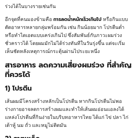
ร่วงได้ในบางรายเช่นกัน
การลดน้ำหนักเร็วเกินไป
อีกจุดที่คนมองข้ามคือ
หรือกินแบบ
ตัดอาหารหลายกลุ่มพร้อมกัน เช่น กินน้อยมาก โปรตีนต่ำ
หรือทำไดเอตแบบเคร่งเกินไป ซึ่งสัมพันธ์กับภาวะผมร่วง
ชั่วคราวได้ โดยผมมักไม่ได้ร่วงทันทีในวันรุ่งขึ้น แต่จะเริ่ม
เห็นชัดหลังเหตุการณ์กระตุ้นผ่านไประยะหนึ่ง
สารอาหาร ลดความเสี่ยงผมร่วง ที่สำคัญ
ที่ควรได้
1) โปรตีน
เส้นผมมีโครงสร้างหลักเป็นโปรตีน หากกินโปรตีนไม่พอ
ร่างกายอาจลดการสร้างผมและทำให้เส้นผมอ่อนแอลงได้
แหล่งโปรตีนที่กินง่ายในบริบทอาหารไทย ได้แก่ ไข่ ปลา ไก่
เต้าหู้ นม ถั่ว และหมูไม่ติดมัน