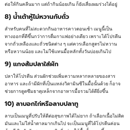
ต่อให้กินคลีนมาก แต่ถ้ากินน้อยเกิน ก็ยังเสี่ยงผมร่วงได้อยู่
8) น้ำเต้าหู้ไม่หวานกับถั่ว
สำหรับคนที่ไม่สะดวกกินอาหารคาวตอนเช้า เมนูนี้เป็น
ทางออกที่ดีขึ้นกว่าการดื่มกาแฟอย่างเดียว เพราะได้โปรตีน
จากถั่วเหลืองและถั่วชนิดต่าง ๆ แต่ควรเลือกสูตรไม่หวาน
หรือหวานน้อย และไม่ใช้แทนมื้อหลักทั้งวันบ่อยเกินไป
9) แกงส้มปลาใส่ผัก
ปลาให้โปรตีน ส่วนผักช่วยเพิ่มความหลากหลายของสาร
อาหาร และถ้ามีผักที่เป็นแหล่งวิตามินซีในมื้อนั้นด้วย ก็อาจ
ช่วยการดูดซึมธาตุเหล็กจากอาหารมื้อรวมได้ดียิ่งขึ้น
10) ลาบอกไก่หรือลาบปลาทู
ลาบเป็นเมนูที่ปรับให้ดีต่อสุขภาพได้ไม่ยาก ถ้าเลือกเนื้อไม่ติด
มันและไม่ใส่น้ำตาลมากเกินไป จะเป็นเมนูที่ได้โปรตีนค่อน