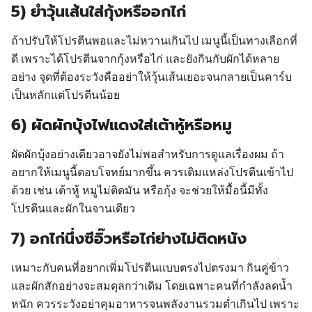
5) ยำวุ้นเส้นใส่กุ้งหรืออกไก่
ถ้าปรับให้โปรตีนพอและไม่หวานเกินไป เมนูนี้เป็นทางเลือกที่
ดี เพราะได้โปรตีนจากกุ้งหรือไก่ และยังกินกับผักได้หลาย
อย่าง จุดที่ต้องระวังคืออย่าให้วุ้นเส้นเยอะจนกลายเป็นคาร์บ
เป็นหลักแต่โปรตีนน้อย
6) ผัดผักบุ้งไฟแดงใส่เต้าหู้หรือหมู
ผัดผักบุ้งอย่างเดียวอาจยังไม่พอสำหรับการดูแลเรื่องผม ถ้า
อยากให้เมนูนี้ตอบโจทย์มากขึ้น ควรเติมแหล่งโปรตีนเข้าไป
ด้วย เช่น เต้าหู้ หมูไม่ติดมัน หรือกุ้ง จะช่วยให้มื้อนี้มีทั้ง
โปรตีนและผักในจานเดียว
7) อกไก่นึ่งซีอิ๊วหรือไก่ย่างไม่ติดหนัง
เหมาะกับคนที่อยากเพิ่มโปรตีนแบบตรงไปตรงมา กินคู่ข้าว
และผักสักอย่างจะสมดุลกว่าเดิม โดยเฉพาะคนที่กำลังลดน้ำ
หนัก ควรระวังอย่าคุมอาหารจนพลังงานรวมต่ำเกินไป เพราะ