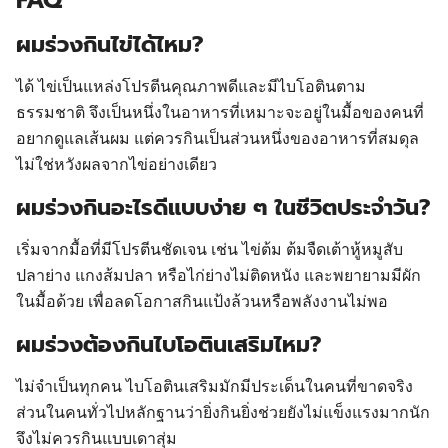
FAQ
ผมร่วงกินไข่ได้ไหม?
ได้ ไข่เป็นแหล่งโปรตีนคุณภาพดีและมีไบโอตินตาม
ธรรมชาติ จึงเป็นหนึ่งในอาหารที่เหมาะจะอยู่ในมื้อของคนที่
อยากดูแลเส้นผม แต่ควรกินเป็นส่วนหนึ่งของอาหารที่สมดุล
ไม่ใช่หวังผลจากไข่อย่างเดียว
ผมร่วงกินอะไรดีแบบง่าย ๆ ในชีวิตประจำวัน?
เริ่มจากมื้อที่มีโปรตีนชัดเจน เช่น ไข่ต้ม ต้มจืดเต้าหู้หมูสับ
ปลาย่าง แกงส้มปลา หรือไก่ย่างไม่ติดหนัง และพยายามมีผัก
ในมื้อด้วย เพื่อลดโอกาสกินแป้งล้วนหรือพลังงานไม่พอ
ผมร่วงต้องกินไบโอตินเสริมไหม?
ไม่จำเป็นทุกคน ไบโอตินเสริมมักมีประเด็นในคนที่ขาดจริง
ส่วนในคนทั่วไปหลักฐานว่ายิ่งกินยิ่งช่วยยังไม่แข็งแรงมากนัก
จึงไม่ควรกินแบบเดาสุ่ม