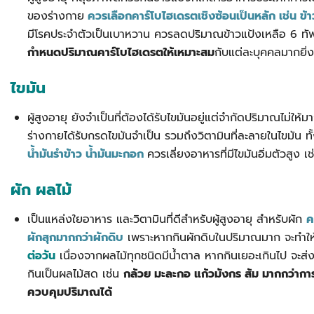
ของร่างกาย
ควรเลือกคาร์โบไฮเดรตเชิงซ้อนเป็นหลัก เช่น ข
มีโรคประจำตัวเป็นเบาหวาน ควรลดปริมาณข้าวแป้งเหลือ 6 ทัพ
กำหนดปริมาณคาร์โบไฮเดรตให้เหมาะสม
กับแต่ละบุคคลมากยิ่งข
ไขมัน
ผู้สูงอายุ ยังจำเป็นที่ต้องได้รับไขมันอยู่แต่จำกัดปริมาณไม่ให
ร่างกายได้รับกรดไขมันจำเป็น รวมถึงวิตามินที่ละลายในไขมัน ทั้ง
น้ำมันรำข้าว น้ำมันมะกอก
ควรเลี่ยงอาหารที่มีไขมันอิ่มตัวสูง เ
ผัก ผลไม้
เป็นแหล่งใยอาหาร และวิตามินที่ดีสำหรับผู้สูงอายุ สำหรับผัก
ค
ผักสุกมากกว่าผักดิบ
เพราะหากกินผักดิบในปริมาณมาก จะทำให้
ต่อวัน
เนื่องจากผลไม้ทุกชนิดมีน้ำตาล หากกินเยอะเกินไป จะส่ง
กินเป็นผลไม้สด เช่น
กล้วย มะละกอ แก้วมังกร ส้ม มากกว่ากา
ควบคุมปริมาณได้