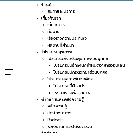
S
ร้านค้า
k
สินค้าและบริการ
i
เกี่ยวกับเรา
เกี่ยวกับเรา
p
ทีมงาน
t
หน้าแรก
ข่าวสารและคลังความรู้
คลังควา
เรื่องราวความประทับใจ
o
ผลงานที่ผ่านมา
c
โปรแกรมสุขภาพ
o
โปรแกรมส่งเสริมสุขภาพส่วนบุคคล
n
เนื้อหา
โปรแกรมปรึกษานักกำหนดอาหารออนไลน์
โปรแกรมนักจิตวิทยาส่วนบุคคล
t
โปรแกรมสุขภาพในองค์กร
e
อาหาร ที่สำคัญใน ผู้สูงอายุ
โปรแกรมนี้คืออะไร
n
โรงอาหารเพื่อสุขภาพ
t
ข่าวสารและคลังความรู้
น้ำเปล่า สิ่งที่สำคัญที่สุด
คลังความรู้
ข่าวโภชนาการ
ทางเลือกใหม่! อาหารผู้สูงอายุ สะดวก
Podcast
มั่นใจได้ทุกมื้อ กับ "Wello Food"
พลังงานที่ควรได้รับต่อวัน