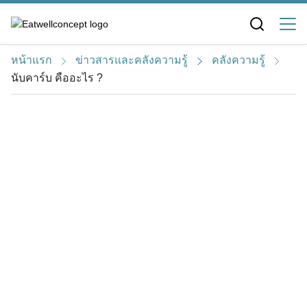
S
k
i
หน้าแรก
ข่าวสารและคลังความรู้
คลังความรู้
p
นับคาร์บ คืออะไร ?
t
o
c
o
n
t
e
n
t