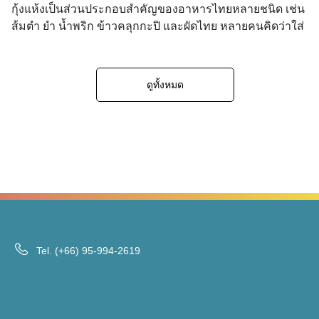
กุ้งแห้งเป็นส่วนประกอบสำคัญของอาหารไทยหลายชนิด เช่น
ส้มตำ ยำ น้ำพริก ข้าวคลุกกะปิ และผัดไทย หลายคนคิดว่าใส่
เพียงเล็กน้อยไม่น่ามีปัญหา แต่ในความเป็นจริง กุ้งแห้งเป็น
อาหารที่มีโซเดียมเข้มข้นสูงมาก เมื่อเทียบกับกุ้งสด และอาจ
ทำให้ผู้ป่วยโรคไตได้รับโซเดียมเกินโดยไม่รู้ตัว ทำไมผู้ป่วย
ดูทั้งหมด
โรคไตต้องระวังโซเดียม? เมื่อไตทำงานลดลง ความสามารถใน
การขับโซเดียมออกทางปัสสาวะจะลดลง ทำให้เกิด การคั่งของ
น้ำและเกลือในร่างกาย ส่งผลให้บวม ความดันโลหิตสูง และเพิ่ม
ภาระต่อหัวใจได้ แนวทาง KDIGO 2024 แนะนำให้ผู้ป่วยโรคไต
เรื้อรังจำกัดโซเดียมประมาณ ไม่เกิน 2,000 มิลลิกรัมต่อวัน เพื่อ
ช่วยควบคุมความดันและลดการเสื่อมของไต โซเดียมในกุ้งแห้ง
สูงแค่ไหน? อาหาร ปริมาณ โซเดียม (มก.) กุ้งแห้ง 1 ช้อนโต๊ะ
(~10 กรัม) 600–900 กุ้งต้มสด 100 กรัม (ประมาณ 7–8 ตัว)
~111 น้ำปลา 1 ช้อนชา […]
Tel.
(+66) 95-994-2619