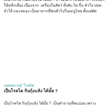
ให้หลีกเลี่ยง เนื่องจาก เครื่องในสัตว์ ทั้งตับ ไต กึ๋น หัวใจ ปอด
ลำไส้ และสมอง เป็นอาหารที่พบทั่วไปในเมนูไทย ตั้งแต่ผัด
กะเพราเครื่องใน ต้มยำเครื่องใน ไปจนถึงส้าเครื่องใน สำหรับผู้
ป่วยโรคไต เครื่องในเป็นหนึ่งในอาหารที่นักกำหนดอาหาร
แนะนำให้หลีกเลี่ยงมากที่สุด เพราะมีทั้งฟอสฟอรัสสูง Purine สูง
และในบางชนิดมีโคเลสเตอรอลสูงมาก ทำไมเครื่องในถึงเป็น
ปัญหาสำหรับโรคไต เครื่องใน ฟอสฟอรัส (mg/100g) Purine
(mg/100g) โคเลสเตอรอล (mg/100g) ตับหมู/วัว ~380–420
~260–360 ~300–370 ไตหมู/วัว ~250–300 ~200–270 ~350–
400 หัวใจหมู ~210–250 ~170–210 ~140 กึ๋นไก่ ~195–230
~150–200 ~175 สมองวัว ~380–420 ~90 ~2,000+ ลำไส้หมู
~160–200 ~130–170 […]
แหล่งความรู้ "โรคไต"
เป็นโรคไต กินกุ้งแห้ง ได้มั้ย ?
เป็นโรคไต กินกุ้งแห้ง ได้มั้ย ? เป็นคำถามที่พบบ่อย เพราะ