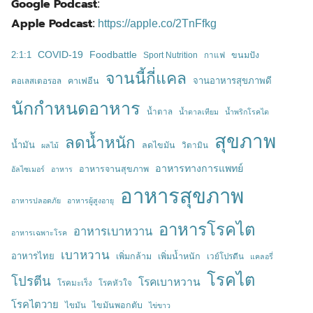
Google Podcast
:
Apple Podcast
:
https://apple.co/2TnFfkg
Foodbattle
2:1:1
COVID-19
Sport Nutrition
กาแฟ
ขนมปัง
จานนี้กี่แคล
จานอาหารสุขภาพดี
คอเลสเตอรอล
คาเฟอีน
นักกำหนดอาหาร
น้ำตาล
น้ำตาลเทียม
น้ำพริกโรคไต
สุขภาพ
ลดน้ำหนัก
น้ำมัน
ลดไขมัน
วิตามิน
ผลไม้
อาหารทางการแพทย์
อาหารจานสุขภาพ
อัลไซเมอร์
อาหาร
อาหารสุขภาพ
อาหารปลอดภัย
อาหารผู้สูงอายุ
อาหารโรคไต
อาหารเบาหวาน
อาหารเฉพาะโรค
เบาหวาน
อาหารไทย
เพิ่มกล้าม
เพิ่มน้ำหนัก
เวย์โปรตีน
แคลอรี่
โรคไต
โปรตีน
โรคเบาหวาน
โรคมะเร็ง
โรคหัวใจ
โรคไตวาย
ไขมัน
ไขมันพอกตับ
ไข่ขาว