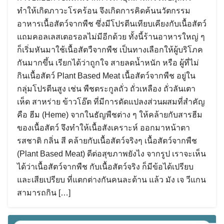
ทำให้เกิดภาวะโรคร้อน จึงเกิดการคิดค้นนวัตกรรม
อาหารเนื้อสัตว์จากพืช ซึ่งมีโปรตีนเทียบเคียงกับเนื้อสัตว์
แถมคอลเลสเตอรอลไม่มีอีกด้วย ทั้งนี้ร้านอาหารใหญ่ ๆ
ก็เริ่มหันมาใช้เนื้อสัตวืจากพืช เป็นทางเลือกให้ผู้บริโภค
กันมากขึ้น เรียกได้ว่าถูกใจ สายลดน้ำหนัก หรือ ผู้ที่ไม่
กินเนื้อสัตว์ Plant Based Meat เนื้อสัตว์จากพืช อยู่ใน
กลุ่มโปรตีนสูง เช่น พืชตระกูลถั่ว ถั่วเหลือง ถั่วลันเตา
เห็ด สาหร่าย ข้าวโอ๊ต ที่มีการดัดแปลงส่วนผสมที่สำคัญ
คือ ฮีม (Heme) จากในธัญพืชต่าง ๆ ให้คล้ายกับสารฮีม
ของเนื้อสัตว์ จึงทำให้เนื้อสังเคราะห์ ออกมาหน้าตา
รสชาติ กลิ่น สี คล้ายกับเนื้อสัตว์จริงๆ เนื้อสัตว์จากพืช
(Plant Based Meat) ดีต่อสุขภาพยังไง จากรูป เราจะเห็น
ได้ว่าเนื้อสัตว์จากพืช กับเนื้อสัตว์จริง ก็มีข้อได้เปรียบ
และเสียเปรียบ ที่แตกต่างกันคนละด้าน แล้ว มัง เจ วีแกน
สามารถกิน […]