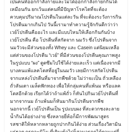
เป็นคนที่ออกกำลังกายและไม่ได้ออกกำลังกายก็กินได้
เหมือนกัน ยกเว้นแต่คนที่มีปัญหาโรคไตที่จะต้อง
ควบคุมปริมาณโปรตีนในแต่ละวัน ที่จะต้องระวังการกิน
โปรตีนมากเกินไป วันนี้เรามาทำความรู้จักกันดีกว่าว่า
เวย์โปรตีนคืออะไร และมีแบบไหนให้เลือกกินกันบ้าง
เวย์โปรตีน คือ โปรตีนที่สกัดจาก นมวัว ซึ่งโปรตีนจาก
นมวัวจะมีส่วนของทั้ง Whey และ Casein แต่นิยมเหลือ
แต่ส่วนของโปรตีน “เวย์” ที่มีส่วนของโปรตีนคุณภาพสูง
ในรูปแบบ “ผง” ดูดซึมไปใช้ได้ง่ายและเร็ว แต่เนื่องจากมี
บางคนแพ้แลคโตสที่อยู่ในนมวัว เลยมีการสกัดโปรตีน
จากแหล่งโปรตีนที่มาจากพืชด้วย ไม่ว่าจะเป็น ถั่วเหลือง
ถั่วลันเตา เมล็ดฟักทอง เพื่อให้กลุ่มคนที่แพ้นม หรือแลค
โตสอีกด้วย เรียกได้ว่าถ้าแพ้ถั่ว ก็หันไปกินเวย์โปรตีนที่
มากจากนม ถ้าแพ้นมก็หันมากินโปรตีนจากพืช
นอกจากนี้ เวย์โปรตีนเป็น รูปแบบผง ที่สะดวกชงละลาย
น้ำกินได้อย่างง่าย ซึ่งหลายยี่ห้อก็มีการพัฒนาสูตร
รสชาติให้หลากหลายถูกปากกินได้ง่าย ส่วนเรื่องวิตามิน
แร่ธาตุ กรดอะมิโน ที่เติมเข้าไปก็สามารถดูได้ตามแต่ยี่