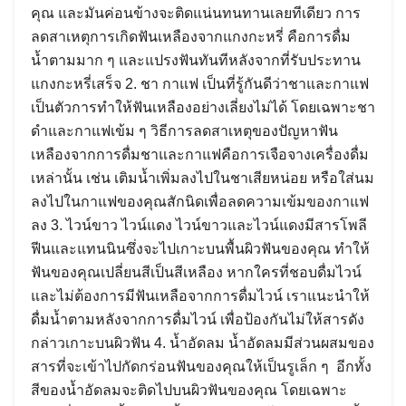
คุณ และมันค่อนข้างจะติดแน่นทนทานเลยทีเดียว การ
ลดสาเหตุการเกิดฟันเหลืองจากแกงกะหรี่ คือการดื่ม
น้ำตามมาก ๆ และแปรงฟันทันทีหลังจากที่รับประทาน
แกงกะหรี่เสร็จ 2. ชา กาแฟ เป็นที่รู้กันดีว่าชาและกาแฟ
เป็นตัวการทำให้ฟันเหลืองอย่างเลี่ยงไม่ได้ โดยเฉพาะชา
ดำและกาแฟเข้ม ๆ วิธีการลดสาเหตุของปัญหาฟัน
เหลืองจากการดื่มชาและกาแฟคือการเจือจางเครื่องดื่ม
เหล่านั้น เช่น เติมน้ำเพิ่มลงไปในชาเสียหน่อย หรือใส่นม
ลงไปในกาแฟของคุณสักนิดเพื่อลดความเข้มของกาแฟ
ลง 3. ไวน์ขาว ไวน์แดง ไวน์ขาวและไวน์แดงมีสารโพลี
ฟีนและแทนนินซึ่งจะไปเกาะบนพื้นผิวฟันของคุณ ทำให้
ฟันของคุณเปลี่ยนสีเป็นสีเหลือง หากใครที่ชอบดื่มไวน์
และไม่ต้องการมีฟันเหลือจากการดื่มไวน์ เราแนะนำให้
ดื่มน้ำตามหลังจากการดื่มไวน์ เพื่อป้องกันไม่ให้สารดัง
กล่าวเกาะบนผิวฟัน 4. น้ำอัดลม น้ำอัดลมมีส่วนผสมของ
สารที่จะเข้าไปกัดกร่อนฟันของคุณให้เป็นรูเล็ก ๆ อีกทั้ง
สีของน้ำอัดลมจะติดไปบนผิวฟันของคุณ โดยเฉพาะ