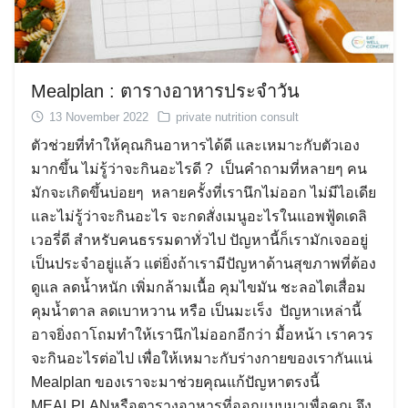
Mealplan : ตารางอาหารประจำวัน
13 November 2022
private nutrition consult
ตัวช่วยที่ทำให้คุณกินอาหารได้ดี และเหมาะกับตัวเอง
มากขึ้น ไม่รู้ว่าจะกินอะไรดี ? เป็นคำถามที่หลายๆ คน
มักจะเกิดขึ้นบ่อยๆ หลายครั้งที่เรานึกไม่ออก ไม่มีไอเดีย
และไม่รู้ว่าจะกินอะไร จะกดสั่งเมนูอะไรในแอพฟู้ดเดลิ
เวอรี่ดี สำหรับคนธรรมดาทั่วไป ปัญหานี้ก็เรามักเจออยู่
เป็นประจำอยู่แล้ว แต่ยิ่งถ้าเรามีปัญหาด้านสุขภาพที่ต้อง
ดูแล ลดน้ำหนัก เพิ่มกล้ามเนื้อ คุมไขมัน ชะลอไตเสื่อม
คุมน้ำตาล ลดเบาหวาน หรือ เป็นมะเร็ง ปัญหาเหล่านี้
อาจยิ่งถาโถมทำให้เรานึกไม่ออกอีกว่า มื้อหน้า เราควร
จะกินอะไรต่อไป เพื่อให้เหมาะกับร่างกายของเรากันแน่
Mealplan ของเราจะมาช่วยคุณแก้ปัญหาตรงนี้
MEALPLANหรือตารางอาหารที่ออกแบบมาเพื่อคุณ จึง